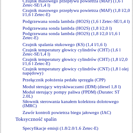
Czujnik masowego przepływu powietrza (MAF) (1,6 l
Zetec-SE/1,4 l)
Czujnik masowego przepływu powietrza (MAF) (1,8 l/2,0
l/1,6 l Zetec-E)
Podgrzewana sonda lambda (HO2S) (1,6 l Zetec-SE/1,4 l)
Podgrzewana sonda lambda (HO2S) (1,8 l/2,0 l)
Podgrzewana sonda lambda (HO2S) (1,8 l/2,0 l/1,6 l
Zetec-E)
Czujnik spalania stukowego (KS) (1,4 l/1,6 l)
Czujnik temperatury głowicy cylindrów (CHT) (1,6 l
Zetec-SE/1,4 l)
Czujnik temperatury głowicy cylindrów (CHT) (1,8 l/2,0
l/1,6 l Zetec-E)
Czujnik temperatury głowicy cylindrów (CNT) (1,8 l olej
napędowy)
Przełącznik położenia pedału sprzęgła (CPP)
Moduł sterujący wtryskiwaczami (IDM) (diesel 1,8 l)
Moduł sterujący pompy paliwa (FPDM) (Duratec ST
2.0L)
Siłownik sterowania kanałem kolektora dolotowego
(IMRC)
Zawór kontroli powietrza biegu jałowego (IAC)
Toksyczność spalin
Specyfikacje emisji (1.8/2.0/1.6 Zetec-E)