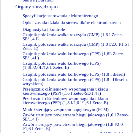
paliwa (Duratec)
Organy zarządzające
Specyfikacje sterowania elektronicznego
Opis i zasada działania sterowników elektronicznych
Diagnostyka i kontrole
Czujnik położenia wałka rozrządu (CMP) (1,6 l Zetec-
SE/1,4 l)
Czujnik położenia wałka rozrządu (CMP) (1,8 l/2,0 l/1,6 l
Zetec-E)
Czujnik położenia wału korbowego (CPS) (1,6L Zetec-
SE/1,4L)
Czujnik położenia wału korbowego (CPS)
(1,8L/2,0L/1,6L Zetec-E)
Czujnik położenia wału korbowego (CPS) (1,8 l diesel)
Czujnik położenia wału korbowego (CPS) (1,8 l Diesel z
wtryskiem)
Przełącznik ciśnieniowy wspomagania układu
kierowniczego (PSP) (1,6 l Zetec-SE/1,4 l)
Przełącznik ciśnieniowy wspomagania układu
kierowniczego (PSP) (1,8 l/2,0 l/1,6 l Zetec-E)
Moduł sterujący zespołem napędowym (PCM)
Zawór sterujący powietrzem biegu jałowego (1,6 l Zetec-
SE/1,4 l)
Zawór sterujący powietrzem biegu jałowego (1,8 l/2,0
l/1,6 l Zetec-E)