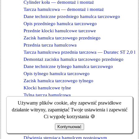
Cylinder koła — demontaż i montaż
Tarcza hamulcowa — demontaż i montaż
Dane techniczne przedniego hamulca tarczowego
Opis przedniego hamulca tarczowego
Przednie klocki hamulcowe tarczowe
Zacisk hamulca tarczowego przedniego
Przednia tarcza hamulcowa
Tarcza hamulcowa przednia tarczowa — Duratec ST 2,0 l
Demontaż zacisku hamulca tarczowego przedniego
Dane techniczne tylnego hamulca tarczowego
Opis tylnego hamulca tarczowego
Zacisk hamulca tarczowego tylnego
Klocki hamulcowe tylne
Tylna tarcza hamulcowa
Tarcza tylnego hamulca tarczowego
Używamy plików cookie, aby zapewnić prawidłowe
Opis i zasada działania hamulca postojowego
działanie witryny, zapamiętać Twoje ustawienia i zapewnić
Kontrola i testowanie hamulca postojowego
Ci wygodę korzystania 🍪
Dokładne testy hamulca postojowego
Kontynuować
Regulacja linki hamulca postojowego
Dźwignia sterująca hamulcem postojowym