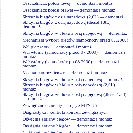
Uszczelniacz półosi lewej — demontaż i montaż
Uszczelniacz półosi prawej — demontaż i montaż
Skrzynia biegów z osią napędową (2,0L) — demontaż
Skrzynia biegów z osią napędową (diesel 1,8L) —
demontaż
Skrzynia biegów w bloku z osią napędową — demontaż
Mechanizm wyboru biegów (samochody przed 07.2000)
Wał pierwotny — demontaż i montaż
Wał wtórny (samochody przed 07.2000) — demontaż i
montaż
Wał wtórny (samochody po 08.2000) — demontaż i
montaż
Mechanizm różnicowy — demontaż i montaż
Skrzynia biegów w bloku z osią napędową — montaż
Skrzynia biegów w bloku z osią napędową (2,0L) —
montaż
Skrzynia biegów w bloku z osią napędową (diesel 1,8 l)
— montaż
Zewnętrzne elementy sterujące MTX-75
Diagnostyka i kontrola kontroli zewnętrznych
Dźwignia zmiany biegów — demontaż i montaż
Dźwignia zmiany biegów — demontaż i montaż
Linki zmiany biegów — demontaż i montaż