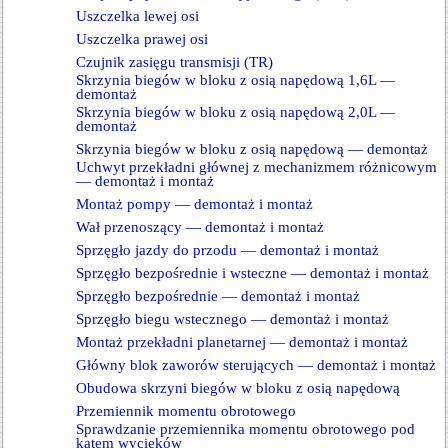
Uszczelka lewej osi
Uszczelka prawej osi
Czujnik zasięgu transmisji (TR)
Skrzynia biegów w bloku z osią napędową 1,6L —
demontaż
Skrzynia biegów w bloku z osią napędową 2,0L —
demontaż
Skrzynia biegów w bloku z osią napędową — demontaż
Uchwyt przekładni głównej z mechanizmem różnicowym
— demontaż i montaż
Montaż pompy — demontaż i montaż
Wał przenoszący — demontaż i montaż
Sprzęgło jazdy do przodu — demontaż i montaż
Sprzęgło bezpośrednie i wsteczne — demontaż i montaż
Sprzęgło bezpośrednie — demontaż i montaż
Sprzęgło biegu wstecznego — demontaż i montaż
Montaż przekładni planetarnej — demontaż i montaż
Główny blok zaworów sterujących — demontaż i montaż
Obudowa skrzyni biegów w bloku z osią napędową
Przemiennik momentu obrotowego
Sprawdzanie przemiennika momentu obrotowego pod
kątem wycieków