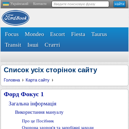
Український
Контакти
Focus
Mondeo
Escort
Fiesta
Taurus
Transit
Інші
Статті
Список усіх сторінок сайту
Головна
Карта сайту
Форд Фокус 1
Загальна інформація
Використання мануалу
Про це Посібник
Охорона здоров'я та запобіжні заходи