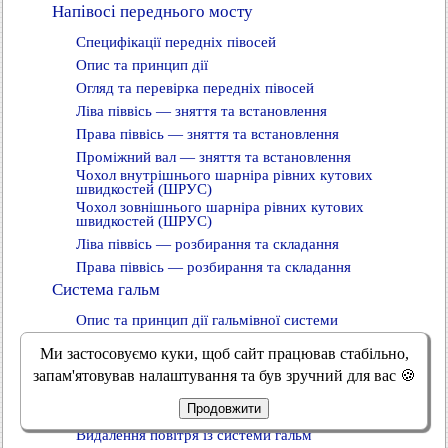
Напівосі переднього мосту
Специфікації передніх півосей
Опис та принцип дії
Огляд та перевірка передніх півосей
Ліва піввісь — зняття та встановлення
Права піввісь — зняття та встановлення
Проміжний вал — зняття та встановлення
Чохол внутрішнього шарніра рівних кутових
швидкостей (ШРУС)
Чохол зовнішнього шарніра рівних кутових
швидкостей (ШРУС)
Ліва піввісь — розбирання та складання
Права піввісь — розбирання та складання
Система гальм
Опис та принцип дії гальмівної системи
Огляд та перевірка гальмівної системи
Ми застосовуємо куки, щоб сайт працював стабільно,
Таблиця ознак несправності гальмівної системи
запам'ятовував налаштування та був зручний для вас 🍪
Pinpoint-тести гальмівної системи
Продовжити
Перевірка елементів гальмівної системи
Видалення повітря із системи гальм