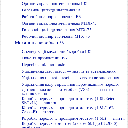
Органи управління зчепленням iB5
Головний циліндр зчеплення iB5
Робочий циліндр зчеплення iB5
Органи управління зчепленням MTX-75
Головний циліндр зчеплення MTX-75
Робочий циліндр зчеплення MTX-75
Механічна коробка iB5
Специфікації механічної коробки iB5
Опис та принцип дії iB5
Перевірка підшипників
Ущільнення лівої півосі — зняття та встановлення
Ущільнення правої півосі — зняття та встановлення
Ущільнення валу управління перемиканням передач
Датчик швидкості автомобіля (VSS) — зняття та
встановлення
Коробка передач із провідним мостом (1.6L Zetec-
SE/1.4L) — зняття
Коробка передач із провідним мостом (1.8L/1.6L
Zetec-E) — зняття
Коробка передач із провідним мостом (1.6L) — зняття
Коробка передач з мостом (автомобілі до 07.2000) —
розбирання