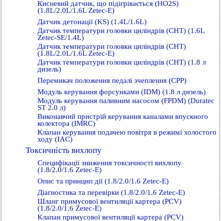
Кисневий датчик, що підігрівається (HO2S)
(1.8L/2.0L/1.6L Zetec-E)
Датчик детонації (KS) (1.4L/1.6L)
Датчик температури головки циліндрів (СНТ) (1.6L
Zetec-SE/1.4L)
Датчик температури головки циліндрів (СНТ)
(1.8L/2.0L/1.6L Zetec-E)
Датчик температури головки циліндрів (СНТ) (1.8 л
дизель)
Перемикач положення педалі зчеплення (СРР)
Модуль керування форсунками (IDM) (1.8 л дизель)
Модуль керування паливним насосом (FPDM) (Duratec
ST 2.0 л)
Виконавчий пристрій керування каналами впускного
колектора (IMRC)
Клапан керування подачею повітря в режимі холостого
ходу (IAC)
Токсичність вихлопу
Специфікації зниження токсичності вихлопу
(1.8/2.0/1.6 Zetec-E)
Опис та принцип дії (1.8/2.0/1.6 Zetec-E)
Діагностика та перевірки (1.8/2.0/1.6 Zetec-E)
Шланг примусової вентиляції картера (PCV)
(1.8/2.0/1.6 Zetec-E)
Клапан примусової вентиляції картера (PCV)