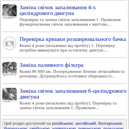
Заміна свічок запалювання 4-х
циліндрового двигуна
Перевірка та заміна свічок запалювання 1. Правильне
функціонування свічок запалювання є життєво...
Перевірка кришки розширювального бачка
Кожні 4 роки (незалежно від пробігу) 1. Перевірку
потрібно виконувати при остиглому двигуні....
Заміна паливного фільтра
Кожні 96 000 км. Попередження: Бензин легкозаймиста
речовина. Дотримуйтесь особливої обережності...
Заміна свічок запалювання 6-циліндрового
двигуна
Кожні 4 роки (незалежно від пробігу). Перевірка та
заміна свічок запалювання 1. Правильне...
Цей розділ доступний на
російською
,
англійській
,
болгарською
,
білоруською
,
сербською
,
хорватською
,
румунською
,
польською
,