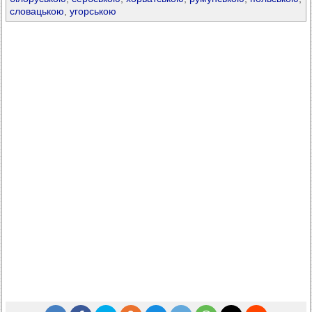
словацькою
,
угорською