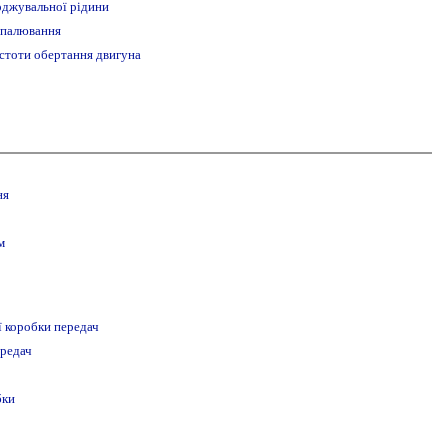
оджувальної рідини
апалювання
астоти обертання двигуна
ня
м
ї коробки передач
ередач
бки