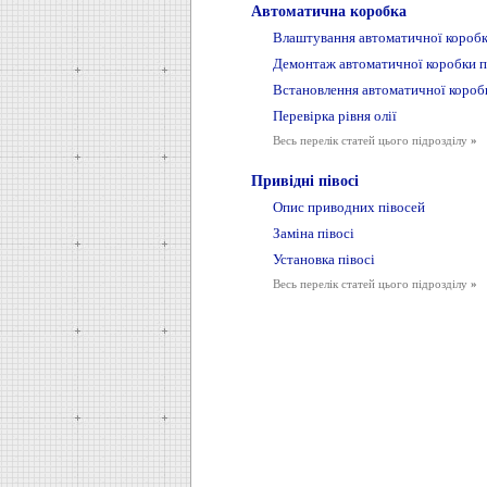
Автоматична коробка
Влаштування автоматичної коробк
Демонтаж автоматичної коробки п
Встановлення автоматичної короб
Перевірка рівня олії
Весь перелік статей цього підрозділу
»
Привідні півосі
Опис приводних півосей
Заміна півосі
Установка півосі
Весь перелік статей цього підрозділу
»