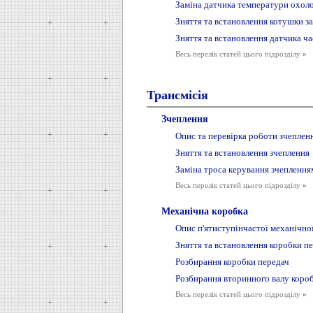
Заміна датчика температури охол
Зняття та встановлення котушки з
Зняття та встановлення датчика ч
Весь перелік статей цього підрозділу
»
Трансмісія
Зчеплення
Опис та перевірка роботи зчеплен
Зняття та встановлення зчеплення
Заміна троса керування зчеплення
Весь перелік статей цього підрозділу
»
Механічна коробка
Опис п'ятиступінчастої механічно
Зняття та встановлення коробки п
Розбирання коробки передач
Розбирання вторинного валу коро
Весь перелік статей цього підрозділу
»