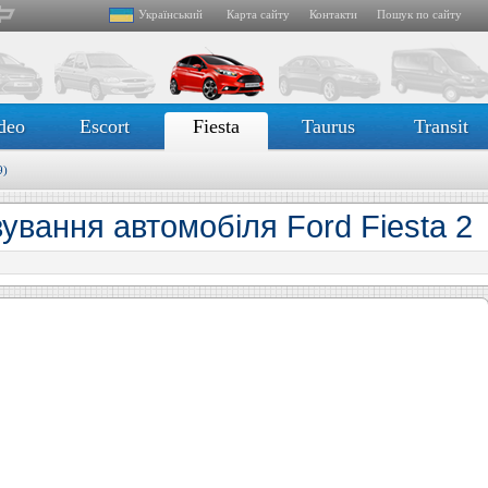
Український
Карта сайту
Контакти
Пошук по сайту
deo
Escort
Fiesta
Taurus
Transit
9)
ування автомобіля Ford Fiesta 2