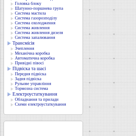
Головка блоку
Шатунно-поршнева група
Система мастила
Система газорозподілу
Система охолодження
Система живлення
Система живлення дизеля
Система запалювання
Трансмісія
Зчеплення
Механічна коробка
Автоматична коробка
Привідні півосі
Підвіска та шасі
Передня підвіска
Задня підвіска
Рульове управління
Тормозна система
Електроустаткування
Обладнання та прилади
Схеми електроустаткування