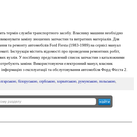
жить термін служби транспортного засобу. Власнику машини необхідно
, виконувати заміну зношених запчастин та витратних матеріалів. Для
ння та ремонту автомобілів Ford Fiesta (1983-1989) на сервісі мануал
маті. Інструкція містить відомості про проведення ремонтних робіт,
ових вузлів. У посібнику представлений список запчастин з каталожними
потребують заміни. Використовуючи електронний манул, власник
інформацію з експлуатації та обслуговування автомобіля Форд Фієста 2.
олгарською
,
білоруською
,
сербською
,
хорватською
,
румунською
,
польською
,