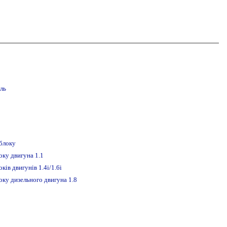
ль
 блоку
оку двигуна 1.1
ків двигунів 1.4i/1.6i
оку дизельного двигуна 1.8