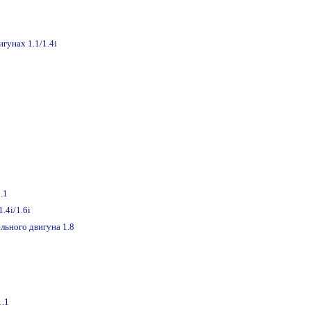
гунах 1.1/1.4i
.1
.4i/1.6i
льного двигуна 1.8
1.1