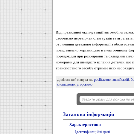
Від правильної експлуатації автомобіля зале
своєчасно перевіряти стан вузлів та агрегатів
отримання детальної інформації з обслуговува
представлено керівництво в електронному фор
порядок дій при розбиранні та складанні сил
номерами для швидкого копання деталей, що 
транспортного засобу отримає всю необхідну 
Дивіться цей мануал на:
російською
,
англійській
,
б
словацькою
,
угорською
Загальна інформація
Характеристики
Ідентифікаційні дані