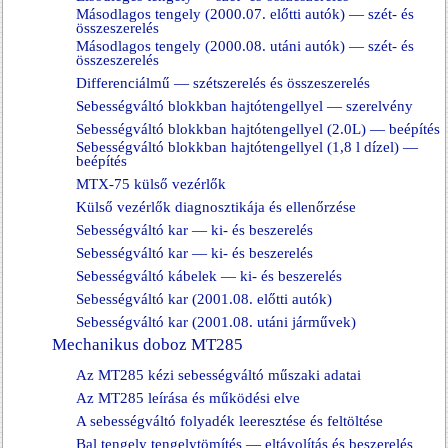
Másodlagos tengely (2000.07. előtti autók) — szét- és
összeszerelés
Másodlagos tengely (2000.08. utáni autók) — szét- és
összeszerelés
Differenciálmű — szétszerelés és összeszerelés
Sebességváltó blokkban hajtótengellyel — szerelvény
Sebességváltó blokkban hajtótengellyel (2.0L) — beépítés
Sebességváltó blokkban hajtótengellyel (1,8 l dízel) —
beépítés
MTX-75 külső vezérlők
Külső vezérlők diagnosztikája és ellenőrzése
Sebességváltó kar — ki- és beszerelés
Sebességváltó kar — ki- és beszerelés
Sebességváltó kábelek — ki- és beszerelés
Sebességváltó kar (2001.08. előtti autók)
Sebességváltó kar (2001.08. utáni járművek)
Mechanikus doboz MT285
Az MT285 kézi sebességváltó műszaki adatai
Az MT285 leírása és működési elve
A sebességváltó folyadék leeresztése és feltöltése
Bal tengely tengelytömítés — eltávolítás és beszerelés