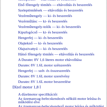
Első főtengely tömítés — eltávolítás és beszerelés
Szeleptömítések — eltávolítás és beszerelés
Vezérműtengely — ki- és beszerelés
Vezérműlánc — ki- és beszerelés
Vezérműtengely-tolók — ki- és beszerelés
Kipufogócső — ki- és beszerelés
Hengerfej — ki- és beszerelés
Olajteknő — ki- és beszerelés
Olajszivattyú — ki- és beszerelés
Hátsó főtengely tömítés — eltávolítás és beszerelés
A Duratec 8V 1,6 literes motor eltávolítása
Duratec 8V 1.6L motor szétszerelés
Hengerfej — szét- és összeszerelés
Duratec 8V 1.6L motor szerelvény
Duratec 8V 1.6L motor beszerelése
Dízel motor 1,8 l
A dízelmotor specifikációi
Az üzemanyag-befecskendezés nélküli motor leírása és
működési elve
Az üzemanyag-befecskendező motor leírása és működési