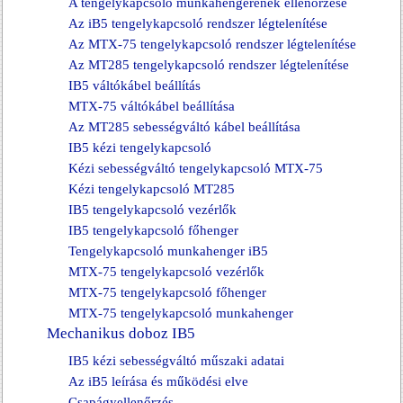
A tengelykapcsoló munkahengerének ellenőrzése
Az iB5 tengelykapcsoló rendszer légtelenítése
Az MTX-75 tengelykapcsoló rendszer légtelenítése
Az MT285 tengelykapcsoló rendszer légtelenítése
IB5 váltókábel beállítás
MTX-75 váltókábel beállítása
Az MT285 sebességváltó kábel beállítása
IB5 kézi tengelykapcsoló
Kézi sebességváltó tengelykapcsoló MTX-75
Kézi tengelykapcsoló MT285
IB5 tengelykapcsoló vezérlők
IB5 tengelykapcsoló főhenger
Tengelykapcsoló munkahenger iB5
MTX-75 tengelykapcsoló vezérlők
MTX-75 tengelykapcsoló főhenger
MTX-75 tengelykapcsoló munkahenger
Mechanikus doboz IB5
IB5 kézi sebességváltó műszaki adatai
Az iB5 leírása és működési elve
Csapágyellenőrzés