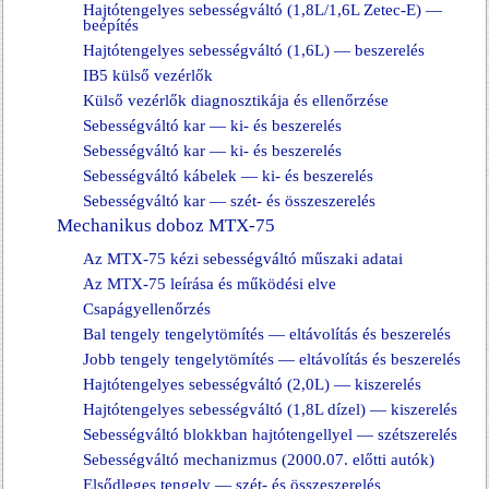
Hajtótengelyes sebességváltó (1,8L/1,6L Zetec-E) —
beépítés
Hajtótengelyes sebességváltó (1,6L) — beszerelés
IB5 külső vezérlők
Külső vezérlők diagnosztikája és ellenőrzése
Sebességváltó kar — ki- és beszerelés
Sebességváltó kar — ki- és beszerelés
Sebességváltó kábelek — ki- és beszerelés
Sebességváltó kar — szét- és összeszerelés
Mechanikus doboz MTX-75
Az MTX-75 kézi sebességváltó műszaki adatai
Az MTX-75 leírása és működési elve
Csapágyellenőrzés
Bal tengely tengelytömítés — eltávolítás és beszerelés
Jobb tengely tengelytömítés — eltávolítás és beszerelés
Hajtótengelyes sebességváltó (2,0L) — kiszerelés
Hajtótengelyes sebességváltó (1,8L dízel) — kiszerelés
Sebességváltó blokkban hajtótengellyel — szétszerelés
Sebességváltó mechanizmus (2000.07. előtti autók)
Elsődleges tengely — szét- és összeszerelés