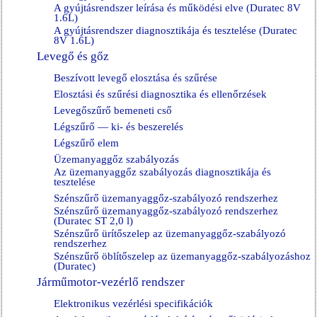
A gyújtásrendszer leírása és működési elve (Duratec 8V
1.6L)
A gyújtásrendszer diagnosztikája és tesztelése (Duratec
8V 1.6L)
Levegő és gőz
Beszívott levegő elosztása és szűrése
Elosztási és szűrési diagnosztika és ellenőrzések
Levegőszűrő bemeneti cső
Légszűrő — ki- és beszerelés
Légszűrő elem
Üzemanyaggőz szabályozás
Az üzemanyaggőz szabályozás diagnosztikája és
tesztelése
Szénszűrő üzemanyaggőz-szabályozó rendszerhez
Szénszűrő üzemanyaggőz-szabályozó rendszerhez
(Duratec ST 2,0 l)
Szénszűrő ürítőszelep az üzemanyaggőz-szabályozó
rendszerhez
Szénszűrő öblítőszelep az üzemanyaggőz-szabályozáshoz
(Duratec)
Járműmotor-vezérlő rendszer
Elektronikus vezérlési specifikációk