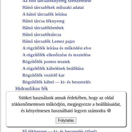
Az első tárcsaféknyereg szétszerelése
Hátsó tárcsafékek műszaki adatai
A hátsó tárcsafék leírása
Hátsó tárcsa féknyereg
Hátsó tárcsafékbetétek
Hátsó tárcsaféktárcsa
Hátsó tárcsafék Lemez pajzs
A rögzítőfék leírása és működési elve
A rögzítőfék ellenőrzése és tesztelése
Rögzítőfék pontos tesztek
A rögzítőfék kábelének beállítása
Rögzítőfék vezérlő kar
Rögzítőfék kábel — ki- és beszerelés
Hidraulikus fék
Sütiket használunk annak érdekében, hogy az oldal
A hidraulikus fékek műszaki adatai
zökkenőmentesen működjön, megjegyezze a beállításaidat,
A hidraulikus fékhajtás leírása és működési elve
és kényelmesen használható legyen számodra 🍪
Fékpedál és pedáltartó (kézi sebességváltó)
Fékpedál és pedáltartó (automata sebességváltó)
Folytatás
Főfékhenger — ki- és beszerelés
Fő fékhenger — ki- és beszerelés (dízel)