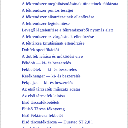
A fékrendszer meghibásodásának tüneteinek táblázata
A fékrendszer pontos tesztjei
A fékrendszer alkatrészeinek ellenőrzése
A fékrendszer légtelenítése
Levegő légtelenítése a fékrendszerből nyomás alatt
A fékrendszer szivárgásának ellenőrzése
A féktárcsa kifutásának ellenőrzése
Dobfék specifikációi
A dobfék leírása és működési elve
Fékdob — ki- és beszerelés
Fékbetétek — ki- és beszerelés
Kerékhenger — ki- és beszerelés
Fékpajzs — ki- és beszerelés
Az első tárcsafék műszaki adatai
Az első tárcsafék leírása
Első tárcsafékbetétek
Elülső Tárcsa féknyereg
Első Féktárcsa fékbetét
Első tárcsaféktárcsa — Duratec ST 2,0 l