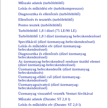
Műszaki adatok (turbófeltöltő)
Leírás és működési elv (turbókompresszor)
Diagnosztika és ellenőrzés (turbófeltöltő)
Ellenőrzés és tesztelés (turbófeltöltő)
Pontos tesztek (turbófeltöltő)
Turbófeltöltő 1,8 l dízel (75 LE/90 LE)
Turbófeltöltő 1,8 l dízel üzemanyag befecskendezéssel
Specifikáció (dízel üzemanyag-befecskendezéssel)
Leírás és működési elv (dízel üzemanyag-
befecskendezéssel)
Diagnosztika és ellenőrzés (dízel üzemanyag
befecskendezéssel)
Az üzemanyag-befecskendező rendszer tisztító elemei
(dízel üzemanyag-befecskendezéssel)
Üzemanyag befecskendezők (dízel üzemanyag
befecskendezés)
Üzemanyag-ellátó cső (dízel üzemanyag-
befecskendezéssel)
Üzemanyagszivattyú (dízel üzemanyag-
befecskendezéssel)
Üzemanyag visszatérő vezeték Venturi fúvókával
Műszaki adatok (Duratec ST 2,0 l)
Leírás és működési elv (Duratec ST 2,0 l)