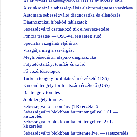
Az automata sebességváltó leírása és működési elve
A szinkronizált sebességváltás elektromágneses vezérlése
Automata sebességváltó diagnosztika és ellenőrzés
Diagnosztikai hibakód táblázatok
Sebességváltó csatlakozó tűk elhelyezkedése
Pontos tesztek — OSC-vel felszerelt autó
Speciális vizsgálati eljárások
Vizsgálja meg a szivárgást
Meghibásodáson alapuló diagnosztika
Folyadéktartály, tömítés és szűrő
Fő vezérlőszelepek
Turbina tengely fordulatszám érzékelő (TSS)
Kimenő tengely fordulatszám érzékelő (OSS)
Bal tengely tömítés
Jobb tengely tömítés
Sebességváltó tartomány (TR) érzékelő
Sebességváltó blokkban hajtott tengellyel 1.6L —
kiszerelés
Sebességváltó blokkban hajtott tengellyel 2.0L —
kiszerelés
Sebességváltó blokkban hajtótengellyel — szétszerelés