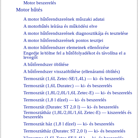
Motor beszerelés
Motor hűtés
A motor hűtőrendszerének műszaki adatai
A motorhűtés leírása és működési elve
A motor hűtőrendszerének diagnosztikája és tesztelése
A motor hűtőrendszerének pontos tesztjei
A motor hűtőrendszer elemeinek ellenőrzése
Engedje le/töltse fel a hűtőfolyadékot és távolítsa el a
levegőt
A hűtőrendszer öblítése
A hűtőrendszer visszaöblítése (ellenáramú öblítés)
Termosztát (1,6L Zetec-SE/1,4L) — ki- és beszerelés
Termosztát (1,6L Duratec) — ki- és beszerelés
Termosztát (1,8L/2,0L/1,6L Zetec-E) — ki- és beszerelés
Termosztát (1,8 l dízel) — ki- és beszerelés
Termosztát (Duratec ST 2,0 l) — ki- és beszerelés
Termosztátház (1,8L/2,0L/1,6L Zetec-E) — kiszerelés és
beszerelés
Termosztát ház (1,8 l dízel) — ki- és beszerelés
Termosztátház (Duratec ST 2,0 l) — ki- és beszerelés