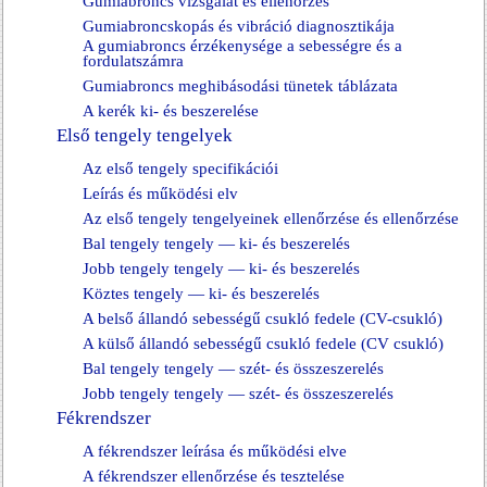
Gumiabroncs vizsgálat és ellenőrzés
Gumiabroncskopás és vibráció diagnosztikája
A gumiabroncs érzékenysége a sebességre és a
fordulatszámra
Gumiabroncs meghibásodási tünetek táblázata
A kerék ki- és beszerelése
Első tengely tengelyek
Az első tengely specifikációi
Leírás és működési elv
Az első tengely tengelyeinek ellenőrzése és ellenőrzése
Bal tengely tengely — ki- és beszerelés
Jobb tengely tengely — ki- és beszerelés
Köztes tengely — ki- és beszerelés
A belső állandó sebességű csukló fedele (CV-csukló)
A külső állandó sebességű csukló fedele (CV csukló)
Bal tengely tengely — szét- és összeszerelés
Jobb tengely tengely — szét- és összeszerelés
Fékrendszer
A fékrendszer leírása és működési elve
A fékrendszer ellenőrzése és tesztelése