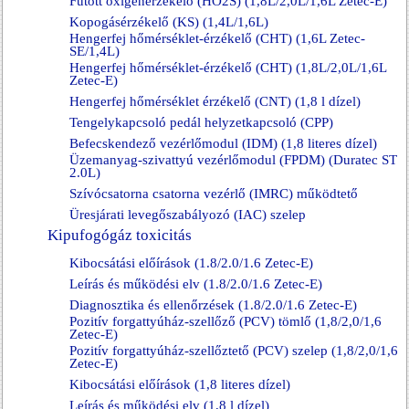
Fűtött oxigénérzékelő (HO2S) (1,8L/2,0L/1,6L Zetec-E)
Kopogásérzékelő (KS) (1,4L/1,6L)
Hengerfej hőmérséklet-érzékelő (CHT) (1,6L Zetec-
SE/1,4L)
Hengerfej hőmérséklet-érzékelő (CHT) (1,8L/2,0L/1,6L
Zetec-E)
Hengerfej hőmérséklet érzékelő (CNT) (1,8 l dízel)
Tengelykapcsoló pedál helyzetkapcsoló (CPP)
Befecskendező vezérlőmodul (IDM) (1,8 literes dízel)
Üzemanyag-szivattyú vezérlőmodul (FPDM) (Duratec ST
2.0L)
Szívócsatorna csatorna vezérlő (IMRC) működtető
Üresjárati levegőszabályozó (IAC) szelep
Kipufogógáz toxicitás
Kibocsátási előírások (1.8/2.0/1.6 Zetec-E)
Leírás és működési elv (1.8/2.0/1.6 Zetec-E)
Diagnosztika és ellenőrzések (1.8/2.0/1.6 Zetec-E)
Pozitív forgattyúház-szellőző (PCV) tömlő (1,8/2,0/1,6
Zetec-E)
Pozitív forgattyúház-szellőztető (PCV) szelep (1,8/2,0/1,6
Zetec-E)
Kibocsátási előírások (1,8 literes dízel)
Leírás és működési elv (1,8 l dízel)