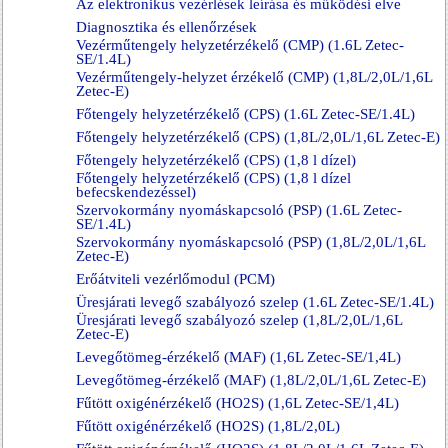
Az elektronikus vezérlések leírása és működési elve
Diagnosztika és ellenőrzések
Vezérműtengely helyzetérzékelő (CMP) (1.6L Zetec-
SE/1.4L)
Vezérműtengely-helyzet érzékelő (CMP) (1,8L/2,0L/1,6L
Zetec-E)
Főtengely helyzetérzékelő (CPS) (1.6L Zetec-SE/1.4L)
Főtengely helyzetérzékelő (CPS) (1,8L/2,0L/1,6L Zetec-E)
Főtengely helyzetérzékelő (CPS) (1,8 l dízel)
Főtengely helyzetérzékelő (CPS) (1,8 l dízel
befecskendezéssel)
Szervokormány nyomáskapcsoló (PSP) (1.6L Zetec-
SE/1.4L)
Szervokormány nyomáskapcsoló (PSP) (1,8L/2,0L/1,6L
Zetec-E)
Erőátviteli vezérlőmodul (PCM)
Üresjárati levegő szabályozó szelep (1.6L Zetec-SE/1.4L)
Üresjárati levegő szabályozó szelep (1,8L/2,0L/1,6L
Zetec-E)
Levegőtömeg-érzékelő (MAF) (1,6L Zetec-SE/1,4L)
Levegőtömeg-érzékelő (MAF) (1,8L/2,0L/1,6L Zetec-E)
Fűtött oxigénérzékelő (HO2S) (1,6L Zetec-SE/1,4L)
Fűtött oxigénérzékelő (HO2S) (1,8L/2,0L)