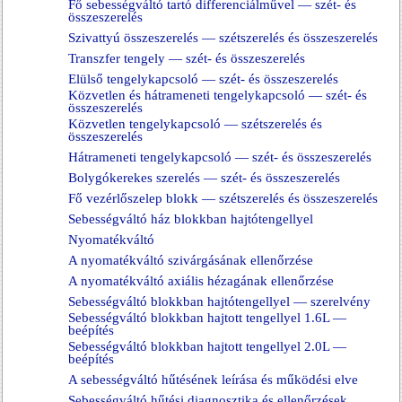
Fő sebességváltó tartó differenciálművel — szét- és
összeszerelés
Szivattyú összeszerelés — szétszerelés és összeszerelés
Transzfer tengely — szét- és összeszerelés
Elülső tengelykapcsoló — szét- és összeszerelés
Közvetlen és hátrameneti tengelykapcsoló — szét- és
összeszerelés
Közvetlen tengelykapcsoló — szétszerelés és
összeszerelés
Hátrameneti tengelykapcsoló — szét- és összeszerelés
Bolygókerekes szerelés — szét- és összeszerelés
Fő vezérlőszelep blokk — szétszerelés és összeszerelés
Sebességváltó ház blokkban hajtótengellyel
Nyomatékváltó
A nyomatékváltó szivárgásának ellenőrzése
A nyomatékváltó axiális hézagának ellenőrzése
Sebességváltó blokkban hajtótengellyel — szerelvény
Sebességváltó blokkban hajtott tengellyel 1.6L —
beépítés
Sebességváltó blokkban hajtott tengellyel 2.0L —
beépítés
A sebességváltó hűtésének leírása és működési elve
Sebességváltó hűtési diagnosztika és ellenőrzések