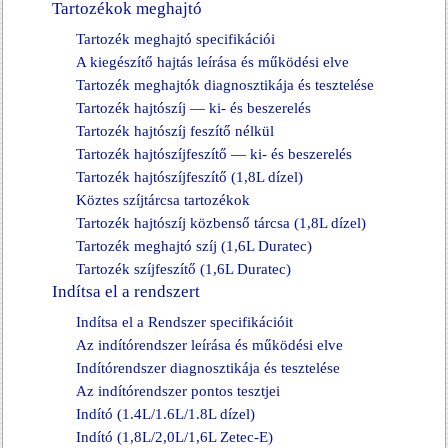
Tartozékok meghajtó
Tartozék meghajtó specifikációi
A kiegészítő hajtás leírása és működési elve
Tartozék meghajtók diagnosztikája és tesztelése
Tartozék hajtószíj — ki- és beszerelés
Tartozék hajtószíj feszítő nélkül
Tartozék hajtószíjfeszítő — ki- és beszerelés
Tartozék hajtószíjfeszítő (1,8L dízel)
Köztes szíjtárcsa tartozékok
Tartozék hajtószíj közbenső tárcsa (1,8L dízel)
Tartozék meghajtó szíj (1,6L Duratec)
Tartozék szíjfeszítő (1,6L Duratec)
Indítsa el a rendszert
Indítsa el a Rendszer specifikációit
Az indítórendszer leírása és működési elve
Indítórendszer diagnosztikája és tesztelése
Az indítórendszer pontos tesztjei
Indító (1.4L/1.6L/1.8L dízel)
Indító (1,8L/2,0L/1,6L Zetec-E)