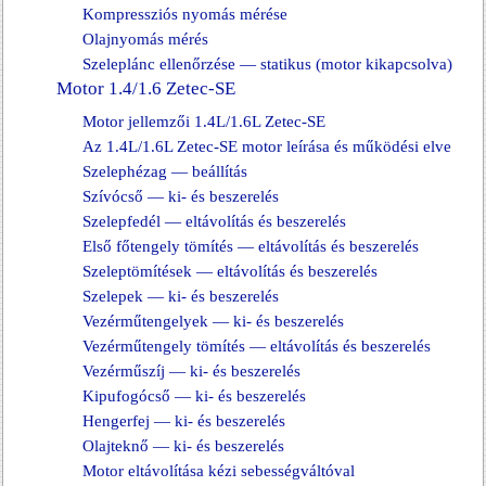
Kompressziós nyomás mérése
Olajnyomás mérés
Szeleplánc ellenőrzése — statikus (motor kikapcsolva)
Motor 1.4/1.6 Zetec-SE
Motor jellemzői 1.4L/1.6L Zetec-SE
Az 1.4L/1.6L Zetec-SE motor leírása és működési elve
Szelephézag — beállítás
Szívócső — ki- és beszerelés
Szelepfedél — eltávolítás és beszerelés
Első főtengely tömítés — eltávolítás és beszerelés
Szeleptömítések — eltávolítás és beszerelés
Szelepek — ki- és beszerelés
Vezérműtengelyek — ki- és beszerelés
Vezérműtengely tömítés — eltávolítás és beszerelés
Vezérműszíj — ki- és beszerelés
Kipufogócső — ki- és beszerelés
Hengerfej — ki- és beszerelés
Olajteknő — ki- és beszerelés
Motor eltávolítása kézi sebességváltóval