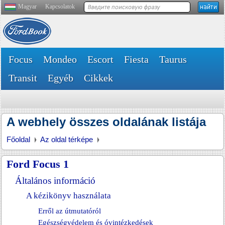
Magyar
Kapcsolatok
Focus
Mondeo
Escort
Fiesta
Taurus
Transit
Egyéb
Cikkek
A webhely összes oldalának listája
Főoldal
Az oldal térképe
Ford Focus 1
Általános információ
A kézikönyv használata
Erről az útmutatóról
Egészségvédelem és óvintézkedések