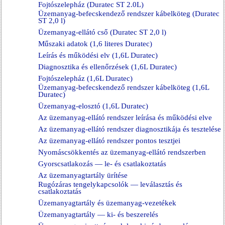
Fojtószelepház (Duratec ST 2.0L)
Üzemanyag-befecskendező rendszer kábelköteg (Duratec
ST 2,0 l)
Üzemanyag-ellátó cső (Duratec ST 2,0 l)
Műszaki adatok (1,6 literes Duratec)
Leírás és működési elv (1,6L Duratec)
Diagnosztika és ellenőrzések (1,6L Duratec)
Fojtószelepház (1,6L Duratec)
Üzemanyag-befecskendező rendszer kábelköteg (1,6L
Duratec)
Üzemanyag-elosztó (1,6L Duratec)
Az üzemanyag-ellátó rendszer leírása és működési elve
Az üzemanyag-ellátó rendszer diagnosztikája és tesztelése
Az üzemanyag-ellátó rendszer pontos tesztjei
Nyomáscsökkentés az üzemanyag-ellátó rendszerben
Gyorscsatlakozás — le- és csatlakoztatás
Az üzemanyagtartály ürítése
Rugózáras tengelykapcsolók — leválasztás és
csatlakoztatás
Üzemanyagtartály és üzemanyag-vezetékek
Üzemanyagtartály — ki- és beszerelés