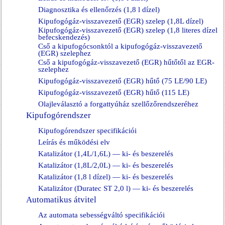
Diagnosztika és ellenőrzés (1,8 l dízel)
Kipufogógáz-visszavezető (EGR) szelep (1,8L dízel)
Kipufogógáz-visszavezető (EGR) szelep (1,8 literes dízel
befecskendezés)
Cső a kipufogócsonktól a kipufogógáz-visszavezető
(EGR) szelephez
Cső a kipufogógáz-visszavezető (EGR) hűtőtől az EGR-
szelephez
Kipufogógáz-visszavezető (EGR) hűtő (75 LE/90 LE)
Kipufogógáz-visszavezető (EGR) hűtő (115 LE)
Olajleválasztó a forgattyúház szellőzőrendszeréhez
Kipufogórendszer
Kipufogórendszer specifikációi
Leírás és működési elv
Katalizátor (1,4L/1,6L) — ki- és beszerelés
Katalizátor (1,8L/2,0L) — ki- és beszerelés
Katalizátor (1,8 l dízel) — ki- és beszerelés
Katalizátor (Duratec ST 2,0 l) — ki- és beszerelés
Automatikus átvitel
Az automata sebességváltó specifikációi