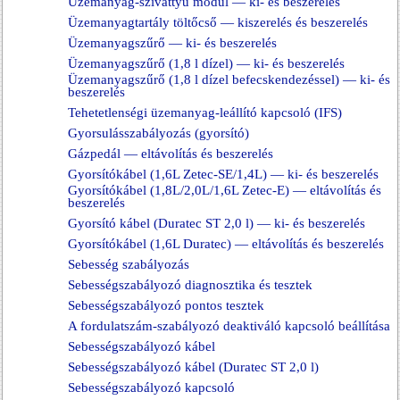
Üzemanyag-szivattyú modul — ki- és beszerelés
Üzemanyagtartály töltőcső — kiszerelés és beszerelés
Üzemanyagszűrő — ki- és beszerelés
Üzemanyagszűrő (1,8 l dízel) — ki- és beszerelés
Üzemanyagszűrő (1,8 l dízel befecskendezéssel) — ki- és
beszerelés
Tehetetlenségi üzemanyag-leállító kapcsoló (IFS)
Gyorsulásszabályozás (gyorsító)
Gázpedál — eltávolítás és beszerelés
Gyorsítókábel (1,6L Zetec-SE/1,4L) — ki- és beszerelés
Gyorsítókábel (1,8L/2,0L/1,6L Zetec-E) — eltávolítás és
beszerelés
Gyorsító kábel (Duratec ST 2,0 l) — ki- és beszerelés
Gyorsítókábel (1,6L Duratec) — eltávolítás és beszerelés
Sebesség szabályozás
Sebességszabályozó diagnosztika és tesztek
Sebességszabályozó pontos tesztek
A fordulatszám-szabályozó deaktiváló kapcsoló beállítása
Sebességszabályozó kábel
Sebességszabályozó kábel (Duratec ST 2,0 l)
Sebességszabályozó kapcsoló