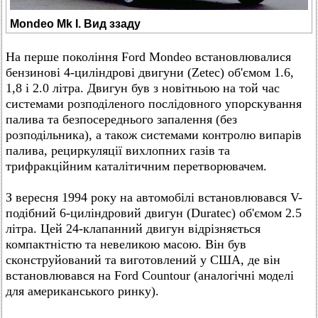
Mondeo Mk I. Вид ззаду
На перше покоління Ford Mondeo встановлювалися
бензинові 4-циліндрові двигуни (Zetec) об'ємом 1.6,
1,8 і 2.0 літра. Двигун був з новітньою на той час
системами розподіленого послідовного упорскування
палива та безпосереднього запалення (без
розподільника), а також системами контролю випарів
палива, рециркуляції вихлопних газів та
трифракційним каталітичним перетворювачем.
З вересня 1994 року на автомобілі встановлювався V-
подібний 6-циліндровий двигун (Duratec) об'ємом 2.5
літра. Цей 24-клапанний двигун відрізняється
компактністю та невеликою масою. Він був
сконструйований та виготовлений у США, де він
встановлювався на Ford Countour (аналогічні моделі
для американського ринку).