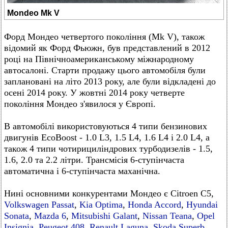
Mondeo Mk V
Форд Мондео четвертого покоління (Mk V), також
відомий як Форд Фьюжн, був представлений в 2012
році на Північноамериканському міжнародному
автосалоні. Старти продажу цього автомобіля були
заплановані на літо 2013 року, але були відкладені до
осені 2014 року. У жовтні 2014 року четверте
покоління Мондео з'явилося у Європі.
В автомобілі використовуються 4 типи бензинових
двигунів EcoBoost - 1.0 L3, 1.5 L4, 1.6 L4 і 2.0 L4, а
також 4 типи чотирициліндрових турбодизелів - 1.5,
1.6, 2.0 та 2.2 літри. Трансмісія 6-ступінчаста
автоматична і 6-ступінчаста маханічна.
Нині основними конкурентами Мондео є Citroen C5,
Volkswagen Passat
,
Kia Optima
,
Honda Accord
,
Hyundai
Sonata
,
Mazda 6
,
Mitsubishi Galant
,
Nissan Teana
,
Opel
Insignia
,
Peugeot 408
,
Renault Laguna
,
Skoda Superb
,