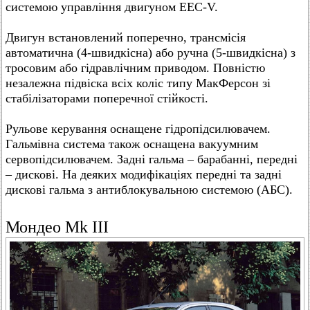
системою управління двигуном EEC-V.
Двигун встановлений поперечно, трансмісія
автоматична (4-швидкісна) або ручна (5-швидкісна) з
тросовим або гідравлічним приводом. Повністю
незалежна підвіска всіх коліс типу МакФерсон зі
стабілізаторами поперечної стійкості.
Рульове керування оснащене гідропідсилювачем.
Гальмівна система також оснащена вакуумним
сервопідсилювачем. Задні гальма – барабанні, передні
– дискові. На деяких модифікаціях передні та задні
дискові гальма з антиблокувальною системою (АБС).
Мондео Mk III