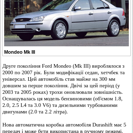
Mondeo Mk III
Друге покоління Ford Mondeo (Mk III) вироблялося з
2000 по 2007 рік. Були модифікації седан, хетчбек та
універсал. Цей автомобіль став майже на 300 мм
довшим за перше покоління. Двічі за цей період (у
2003 та 2005 роках) трохи оновлювали зовнішність.
Оснащувалась ця модель бензиновими (об'ємом 1.8,
2.0, 2.5 L4 та 3.0 V6) та дизельними турбованими
двигунами (2.0 та 2.2 літра).
Нова автоматична коробка автомобіля Durashift має 5
передач і може бути використана в ручному режимі.