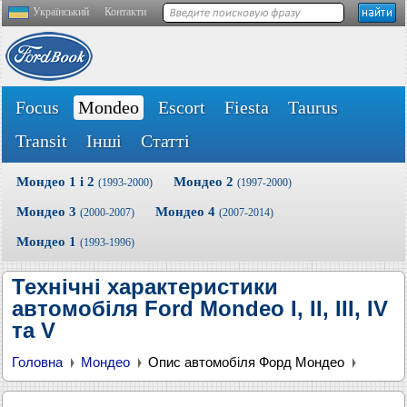
Український
Контакти
Focus
Mondeo
Escort
Fiesta
Taurus
Transit
Інші
Статті
Мондео 1 і 2
Мондео 2
(1993-2000)
(1997-2000)
Мондео 3
Мондео 4
(2000-2007)
(2007-2014)
Мондео 1
(1993-1996)
Технічні характеристики
автомобіля Ford Mondeo I, II, III, IV
та V
Головна
Мондео
Опис автомобіля Форд Мондео