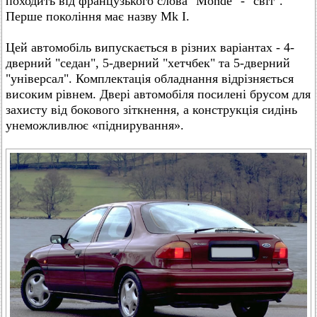
походить від французького слова "Monde" - "світ".
Перше покоління має назву Mk I.
Цей автомобіль випускається в різних варіантах - 4-
дверний "седан", 5-дверний "хетчбек" та 5-дверний
"універсал". Комплектація обладнання відрізняється
високим рівнем. Двері автомобіля посилені брусом для
захисту від бокового зіткнення, а конструкція сидінь
унеможливлює «піднирування».