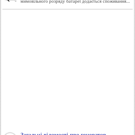
мимовільного розряду батареї додається споживання...
Загальні відомості про генератор