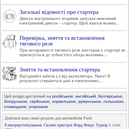
Загальні відомості про стартера
Двигун внутрішнього згоряння запускає невеликий
електричний двигун – стартер. Щоб взагалі можна...
Перевірка, зняття та встановлення
тягового реле
При несправності тягового реле шестерня у стартері не
притягується до зубчастого обода маховика....
Зняття та встановлення стартера
Від'єднайте кабель (-) від акумулятора. Увага! В
результаті стираються дані в електронних...
Цей розділ доступний на
російською
,
англійській
,
болгарською
,
білоруською
,
сербською
,
хорватською
,
румунською
,
польською
,
словацькою
,
угорською
Дивіться інші схожі розділи для автомобілів Ford:
Електроустаткування: Силові пристрої Форд Фокус Турнір 1
(1998-