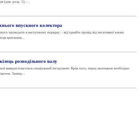
(див. розд. 1); -...
хнього впускного колектора
ного проводите в наступному порядку: - від'єднайте провід від негативної клеми
сця кріплення...
ілець розподільного валу
валі використовується спеціальний інструмент. Крім того, перед монтажем необхідно
вачем. Заміну...