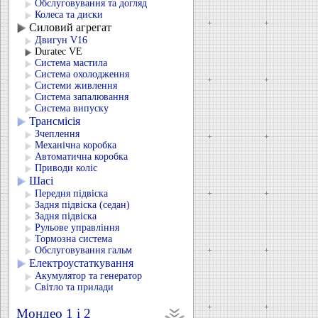
Обслуговування та догляд
Колеса та диски
Силовий агрегат
Двигун V16
Duratec VЕ
Система мастила
Система охолодження
Системи живлення
Система запалювання
Система випуску
Трансмісія
Зчеплення
Механічна коробка
Автоматична коробка
Приводи коліс
Шасі
Передня підвіска
Задня підвіска (седан)
Задня підвіска
Рульове управління
Тормозна система
Обслуговування гальм
Електроустаткування
Акумулятор та генератор
Світло та прилади
Мондео 1 і 2