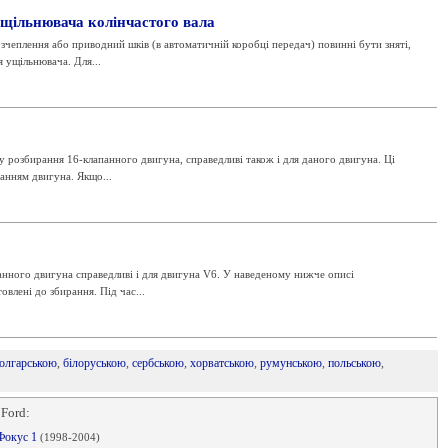
ущільнювача колінчастого вала
зчеплення або приводний шків (в автоматичній коробці передач) повинні бути зняті,
я ущільнювача. Для...
су розбирання 16-клапанного двигуна, справедливі також і для даного двигуна. Ці
ранням двигуна. Якщо...
анного двигуна справедливі і для двигуна V6. У наведеному нижче описі
овлені до збирання. Під час...
олгарською
,
білоруською
,
сербською
,
хорватською
,
румунською
,
польською
,
 Ford:
 Фокус 1
(1998-2004)