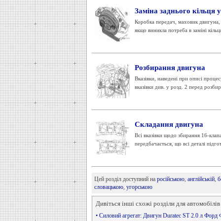
Заміна заднього кільця 
Коробка передач, маховик двигуна, 
якщо виникла потреба в заміні кільц
Розбирання двигуна
Вказівки, наведені при описі проце
вказівки див. у розд. 2 перед розби
Складання двигуна
Всі вказівки щодо збирання 16-клап
передбачається, що всі деталі підгот
Цей розділ доступний на
російською
,
англійській
,
б
словацькою
,
угорською
Дивіться інші схожі розділи для автомобілів
• Силовий агрегат: Двигун Duratec ST 2.0 л Форд