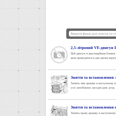
2,5-літровий VЕ-двигун 
Цей двигун із двосекційним блоком 
вали приводяться в дію двома керу
Зняття та встановлення 
Зніміть ліву кришку в наступному п
усіх запобіжних заходів (див. розд. 1)
Зняття та встановлення 
Зніміть праву кришку в наступному п