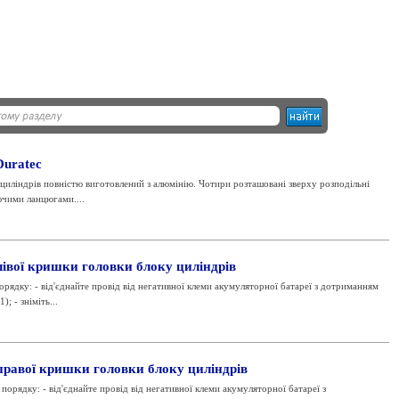
Duratec
циліндрів повністю виготовлений з алюмінію. Чотири розташовані зверху розподільні
ючими ланцюгами....
лівої кришки головки блоку циліндрів
орядку: - від'єднайте провід від негативної клеми акумуляторної батареї з дотриманням
; - зніміть...
правої кришки головки блоку циліндрів
орядку: - від'єднайте провід від негативної клеми акумуляторної батареї з