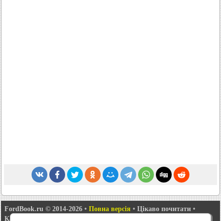
FordBook.ru © 2014-2026
•
Повна версія
•
Цікаво почитати
•
Карта сайту
•
Пошук по сайту
•
Зв'язок із адміністрацією