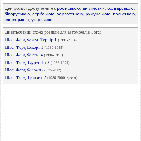
Цей розділ доступний на
російською
,
англійській
,
болгарською
,
білоруською
,
сербською
,
хорватською
,
румунською
,
польською
,
словацькою
,
угорською
Дивіться інші схожі розділи для автомобілів Ford:
Шасі Форд Фокус Турнір 1
(1998-2004)
Шасі Форд Ескорт 3
(1980-1985)
Шасі Форд Фієста 4
(1996-1999)
Шасі Форд Таурус 1 і 2
(1986-1994)
Шасі Форд Фьюжн
(2002-2012)
Шасі Форд Транзит 2
(1986-2000, дизель)