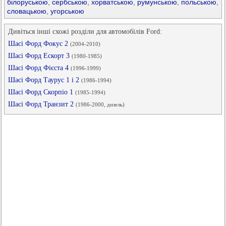
білоруською
,
сербською
,
хорватською
,
румунською
,
польською
,
словацькою
,
угорською
Дивіться інші схожі розділи для автомобілів Ford:
Шасі Форд Фокус 2
(2004-2010)
Шасі Форд Ескорт 3
(1980-1985)
Шасі Форд Фієста 4
(1996-1999)
Шасі Форд Таурус 1 і 2
(1986-1994)
Шасі Форд Скорпіо 1
(1985-1994)
Шасі Форд Транзит 2
(1986-2000, дизель)