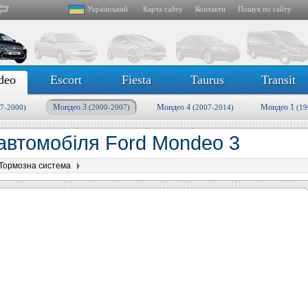
Український
Карта сайту
Контакти
Пошук по сайту
deo
Escort
Fiesta
Taurus
Transit
Мондео 3
Мондео 4
Мондео 1
7-2000)
(2000-2007)
(2007-2014)
(19
автомобіля Ford Mondeo 3
Тормозна система