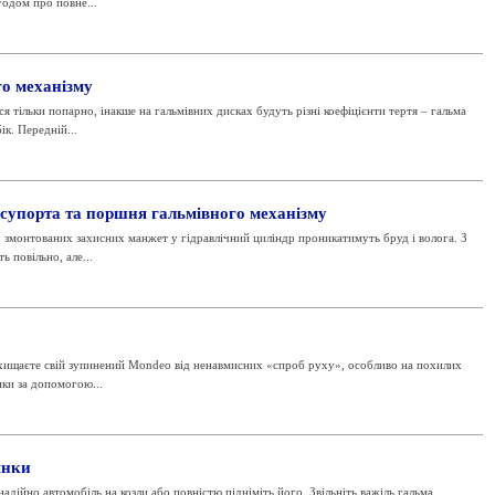
згодом про повне...
го механізму
я тільки попарно, інакше на гальмівних дисках будуть різні коефіцієнти тертя – гальма
к. Передній...
супорта та поршня гальмівного механізму
 змонтованих захисних манжет у гідравлічний циліндр проникатимуть бруд і волога. З
 повільно, але...
хищаєте свій зупинений Mondeo від ненавмисних «спроб руху», особливо на похилих
нки за допомогою...
янки
о автомобіль на козли або повністю підніміть його. Звільніть важіль гальма