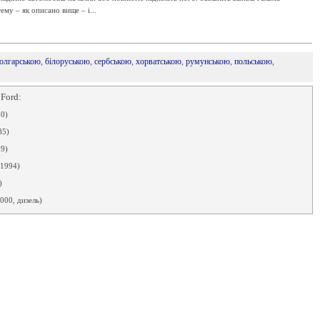
му – як описано вище – і...
олгарською
,
білоруською
,
сербською
,
хорватською
,
румунською
,
польською
,
 Ford:
0)
85)
9)
-1994)
)
000, дизель)