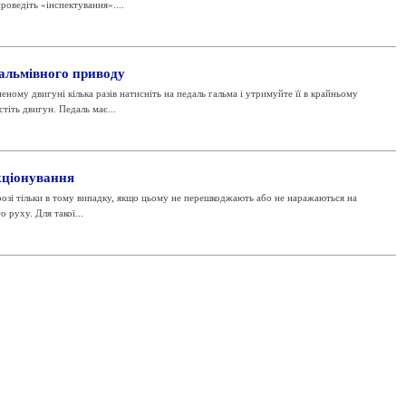
роведіть «інспектування»....
гальмівного приводу
 двигуні кілька разів натисніть на педаль гальма і утримуйте її в крайньому
тіть двигун. Педаль має...
кціонування
розі тільки в тому випадку, якщо цьому не перешкоджають або не наражаються на
 руху. Для такої...