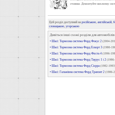
стоянки. Демонтуйте вихлопну систе
Цей розділ доступний на
російською
,
англійській
,
б
словацькою
,
угорською
Дивіться інші схожі розділи для автомобілів
• Шасі: Тормозна система Форд Фокус 2
(2004-201
• Шасі: Тормозна система Форд Ескорт 3
(1980-19
• Шасі: Тормозна система Форд Фієста 4
(1996-199
• Шасі: Тормозна система Форд Таурус 1 і 2
(1986
• Шасі: Тормозна система Форд Сієрра
(1982-1993
• Шасі: Гальмівна система Форд Транзит 2
(1986-2