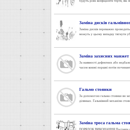
будуть різні коефіцієнти тертя, які 
Заміна дисків гальмівно
Заміна дисків переважно проводитьс
можуть у цьому випадку тягнути убі
Заміна захисних манжет 
За наявності дефектних або недбало
часом ковзні поршні потім починають
Гальмо стоянки
За допомогою гальма стоянки ви за
ділянках. Гальмівний механізм стоя
Заміна троса гальма сто
ПОРЯДОК ВИКОНАННЯ Поставте надійн