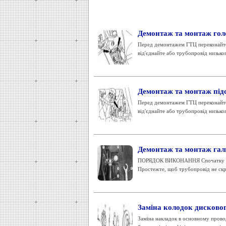
Демонтаж та монтаж гол
Перед демонтажем ГТЦ переконайтес
від'єднайте або трубопровід низьког
Демонтаж та монтаж під
Перед демонтажем ГТЦ переконайтес
від'єднайте або трубопровід низьког
Демонтаж та монтаж гал
ПОРЯДОК ВИКОНАННЯ Спочатку відве
Простежте, щоб трубопровід не скру
Заміна колодок дисковог
Заміна накладок в основному провод