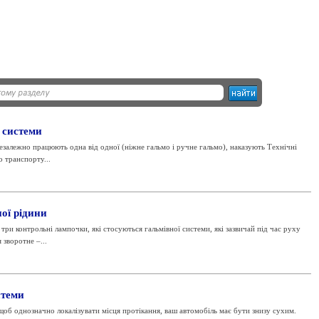
 системи
незалежно працюють одна від одної (ніжне гальмо і ручне гальмо), наказують Технічні
о транспорту...
ої рідини
ри контрольні лампочки, які стосуються гальмівної системи, які зазвичай під час руху
зворотне –...
стеми
днозначно локалізувати місця протікання, ваш автомобіль має бути знизу сухим.