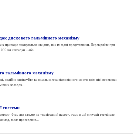
док дискового гальмівного механізму
вих приводів зношуються швидше, ніж їх задні представники. Перевіряйте при
000 км накладки – або...
го гальмівного механізму
і, надійно зафіксуйте та зніміть колеса відповідного моста: крім цієї перевірки,
івних колодок....
ї системи
творює» будь-яке гальмо на «повітряний насос», тому в цій ситуації терміново
иклад, після проведення...