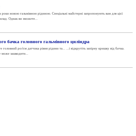
и
а роки новою гальмівною рідиною. Спеціальні майстерні запропонують вам для цієї
лад. Однак ви зможете...
го бачка головного гальмівного циліндра
вний роз'єм датчика рівня рідини та... ...і відкрутіть запірну кришку від бачка.
Це може зашкодити...