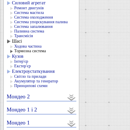
Силовий агрегат
Ремонт двигунів
Система мастила
Система охолодження
Система упорскування палива
Система запалювання
Паливна система
Трансмісія
Шасі
Ходова частина
Тормозна система
Кузов
Інтер'єр
Екстер'єр
Електроустаткування
Світло та прилади
Акумулятор та генератор
Принципові схеми
Мондео 2
Мондео 1 і 2
Мондео 1