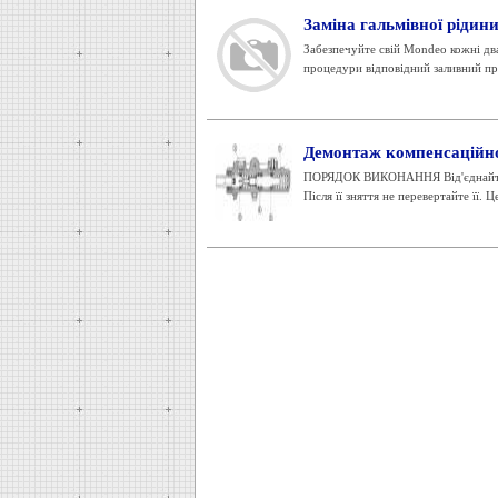
Заміна гальмівної рідин
Забезпечуйте свій Mondeo кожні дв
процедури відповідний заливний при
Демонтаж компенсаційно
ПОРЯДОК ВИКОНАННЯ Від'єднайте голо
Після її зняття не перевертайте її. 