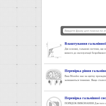
Влаштування гальмівної
Дві основні, гальмові системи, що 
вимоги до експлуатації безрейковог
Перевірка рівня гальмівн
Ваш Mondeo має на щитку приладів т
залишаються темними. Якщо сталося 
Перевірка гальмівної си
ПОРЯДОК ВИКОНАННЯ Для того щоб о