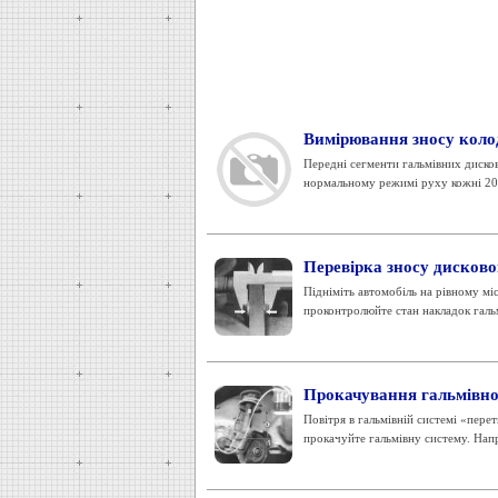
Вимірювання зносу коло
Передні сегменти гальмівних диско
нормальному режимі руху кожні 20 
Перевірка зносу дисково
Підніміть автомобіль на рівному місц
проконтролюйте стан накладок гальм
Прокачування гальмівно
Повітря в гальмівній системі «пере
прокачуйте гальмівну систему. Напр