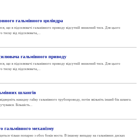
овного гальмівного циліндра
я, що в підсилювачі гальмівного приводу відсутній знижений тиск. Для цього
о тиску від підсилювача,...
силювача гальмівного приводу
я, що в підсилювачі гальмівного приводу відсутній знижений тиск. Для цього
о тиску від підсилювача,...
ьмівних шлангів
рніть накидну гайку гальмівного трубопроводу, потім звільніть інший бік шланга.
чувався. Більшість...
о гальмівного механізму
иться тільки попарно з обох боків моста. В іншому випадку на гальмівних дисках