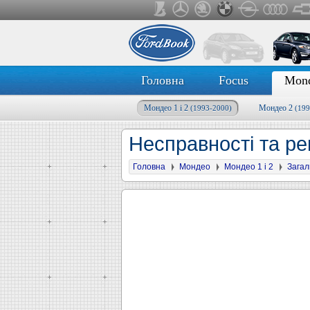
Головна
Focus
Mon
Мондео 1 і 2
Мондео 2
(1993-2000)
(199
Несправності та ре
Головна
Мондео
Мондео 1 і 2
Загал