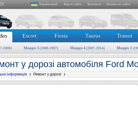
Український
Карта сайту
Контакти
Пошук по сайту
deo
Escort
Fiesta
Taurus
Transit
Мондео 3
Мондео 4
Мондео 1
7-2000)
(2000-2007)
(2007-2014)
(19
монт у дорозі автомобіля Ford Mo
ьна інформація
Ремонт у дорозі