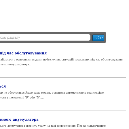
під час обслуговування
найомтеся з основними видами небезпечних ситуацій, можливих під час обслуговування
те кришку радіатора...
ься
тер не обертається Якщо ваша модель оснащена автоматичною трансмісією,
ься у положенні "Р" або "N"....
іжного акумулятора
нього акумулятора зверніть увагу на такі застереження: Перед підключенням