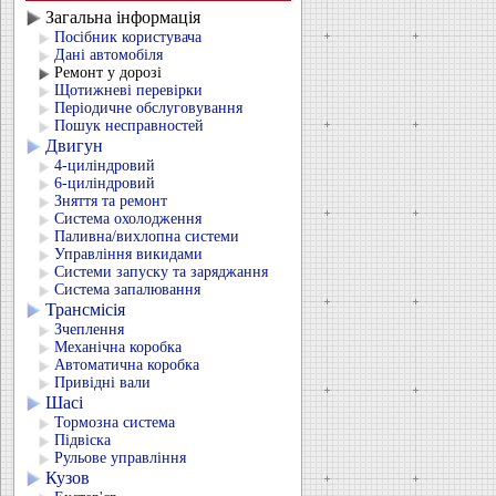
Загальна інформація
Посібник користувача
Дані автомобіля
Ремонт у дорозі
Щотижневі перевірки
Періодичне обслуговування
Пошук несправностей
Двигун
4-циліндровий
6-циліндровий
Зняття та ремонт
Система охолодження
Паливна/вихлопна системи
Управління викидами
Системи запуску та заряджання
Система запалювання
Трансмісія
Зчеплення
Механічна коробка
Автоматична коробка
Привідні вали
Шасі
Тормозна система
Підвіска
Рульове управління
Кузов