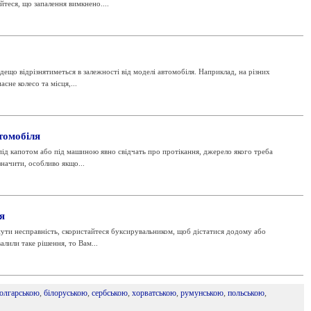
теся, що запалення вимкнено....
ещо відрізнятиметься в залежності від моделі автомобіля. Наприклад, на різних
сне колесо та місця,...
томобіля
 під капотом або під машиною явно свідчать про протікання, джерело якого треба
значити, особливо якщо...
я
ути несправність, скористайтеся буксирувальником, щоб дістатися додому або
лили таке рішення, то Вам...
олгарською
,
білоруською
,
сербською
,
хорватською
,
румунською
,
польською
,