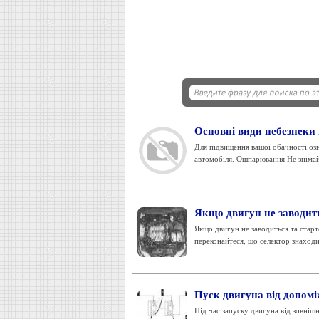
Основні види небезпеки 
Для підвищення вашої обачності оз
автомобіля. Ошпарювання Не знімай
Якщо двигун не заводит
Якщо двигун не заводиться та стар
переконайтеся, що селектор знаходит
Пуск двигуна від допом
Під час запуску двигуна від зовніш