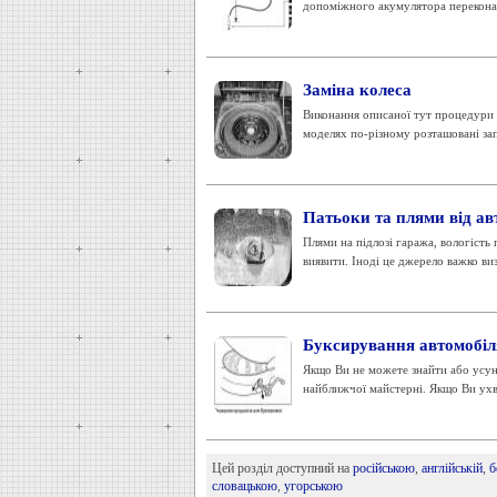
допоміжного акумулятора переконай
Заміна колеса
Виконання описаної тут процедури д
моделях по-різному розташовані запа
Патьоки та плями від ав
Плями на підлозі гаража, вологість
виявити. Іноді це джерело важко ви
Буксирування автомобіл
Якщо Ви не можете знайти або усун
найближчої майстерні. Якщо Ви ухва
Цей розділ доступний на
російською
,
англійській
,
б
словацькою
,
угорською