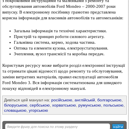
з покроковими інструкціями та малюнками з ремонту та
обслуговування автомобілів Ford Mondeo – 2000-2007 роки
випуску. В електронному посібнику грамотно представлена ​​
корисна інформація для власників автомобілів та автомеханіків:
Загальна інформація та технічні характеристики.
Пристрій та принцип роботи силового агрегату.
Гальмівна система, кермо, ходова частина.
Оптика та елементи кузова, електроустаткування.
Зчеплення, вузол трансмісії та коробка передач.
Користувач ресурсу може вибрати розділ електронної інструкції
та отримати цікаві відомості щодо ремонту та обслуговування,
заміни витратних матеріалів, правил експлуатації автомобіля
Ford Mondeo 3. Вся інформація систематизована для швидкого
пошуку відповідей в електронному мануалі.
Дивіться цей мануал на:
російською
,
англійській
,
болгарською
,
білоруською
,
сербською
,
хорватською
,
румунською
,
польською
,
словацькою
,
угорською