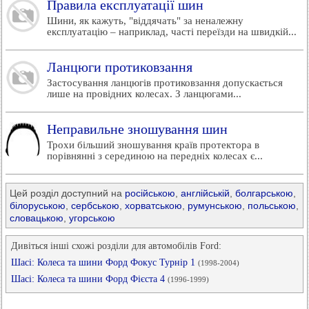
Правила експлуатації шин
Шини, як кажуть, "віддячать" за неналежну
експлуатацію – наприклад, часті переїзди на швидкій...
Ланцюги протиковзання
Застосування ланцюгів протиковзання допускається
лише на провідних колесах. З ланцюгами...
Неправильне зношування шин
Трохи більший зношування країв протектора в
порівнянні з серединою на передніх колесах є...
Цей розділ доступний на
російською
,
англійській
,
болгарською
,
білоруською
,
сербською
,
хорватською
,
румунською
,
польською
,
словацькою
,
угорською
Дивіться інші схожі розділи для автомобілів Ford:
Шасі: Колеса та шини Форд Фокус Турнір 1
(1998-2004)
Шасі: Колеса та шини Форд Фієста 4
(1996-1999)