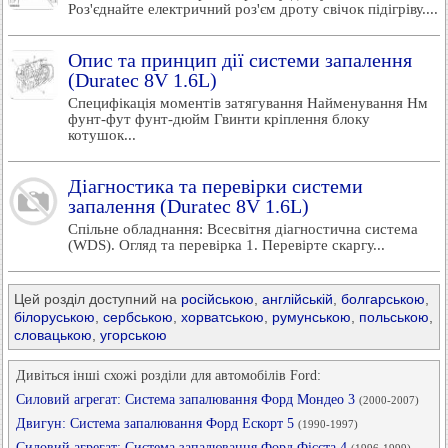
Роз'єднайте електричний роз'єм дроту свічок підігріву....
Опис та принцип дії системи запалення
(Duratec 8V 1.6L)
Специфікація моментів затягування Найменування Нм
фунт-фут фунт-дюйм Гвинти кріплення блоку
котушок...
Діагностика та перевірки системи
запалення (Duratec 8V 1.6L)
Спільне обладнання: Всесвітня діагностична система
(WDS). Огляд та перевірка 1. Перевірте скаргу...
Цей розділ доступний на
російською
,
англійській
,
болгарською
,
білоруською
,
сербською
,
хорватською
,
румунською
,
польською
,
словацькою
,
угорською
Дивіться інші схожі розділи для автомобілів Ford:
Силовий агрегат: Система запалювання Форд Мондео 3
(2000-2007)
Двигун: Система запалювання Форд Ескорт 5
(1990-1997)
Силовий агрегат: Система запалювання Форд Фієста 4