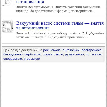
встановлення
Зняття Всі автомобілі 1. Зніміть головний гальмівний
циліндр. За додатковою інформацією зверніться...
Вакуумний насос системи гальм — зняття
та встановлення
Зняття 1. Зніміть кришку забору повітря. 2. Від'єднайте
затискачі шлангу. 3. Від'єднайте проміжний...
Цей розділ доступний на
російською
,
англійській
,
болгарською
,
білоруською
,
сербською
,
хорватською
,
румунською
,
польською
,
словацькою
,
угорською