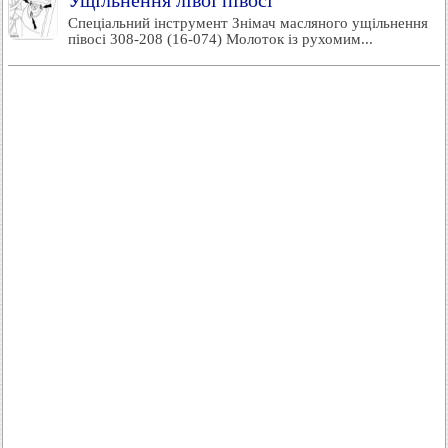
Ущільнення лівої півосі
Спеціальний інструмент Знімач масляного ущільнення
півосі 308-208 (16-074) Молоток із рухомим...