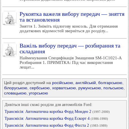
Рукоятка важеля вибору передач — зняття
та встановлення
Зняття 1. Зніміть підлогову консоль. Для отримання
додаткових відомостей зверніться до розділу...
Важіль вибору передач — розбирання та
складання
Найменування Специфікація Змащення SM-1C1021-A
Розбирання 1. ПРИМІТКА: Під час використання
лещат...
Цей розділ доступний на
російською
,
англійській
,
болгарською
,
білоруською
,
сербською
,
хорватською
,
румунською
,
польською
,
словацькою
,
угорською
Дивіться інші схожі розділи для автомобілів Ford:
Трансмісія: Автоматична коробка Форд Мондео 2
(1997-2000)
Трансмісія: Автоматична коробка Форд Ескорт 4
(1986-1990)
Трансмісія: Автоматична коробка Форд Фієста 2
(1983-1989)