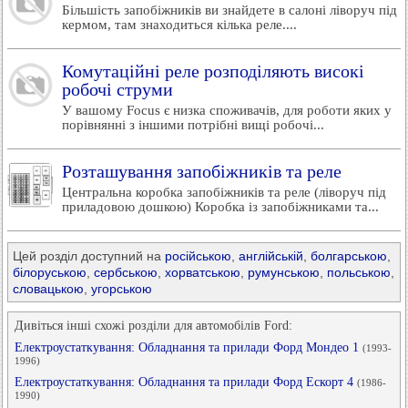
Більшість запобіжників ви знайдете в салоні ліворуч під
кермом, там знаходиться кілька реле....
Комутаційні реле розподіляють високі
робочі струми
У вашому Focus є низка споживачів, для роботи яких у
порівнянні з іншими потрібні вищі робочі...
Розташування запобіжників та реле
Центральна коробка запобіжників та реле (ліворуч під
приладовою дошкою) Коробка із запобіжниками та...
Цей розділ доступний на
російською
,
англійській
,
болгарською
,
білоруською
,
сербською
,
хорватською
,
румунською
,
польською
,
словацькою
,
угорською
Дивіться інші схожі розділи для автомобілів Ford:
Електроустаткування: Обладнання та прилади Форд Мондео 1
(1993-
1996)
Електроустаткування: Обладнання та прилади Форд Ескорт 4
(1986-
1990)