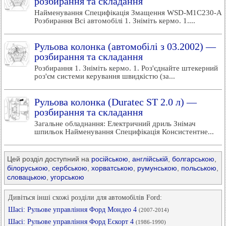
розбирання та складання
Найменування Специфікація Змащення WSD-M1C230-A
Розбирання Всі автомобілі 1. Зніміть кермо. 1....
Рульова колонка (автомобілі з 03.2002) —
розбирання та складання
Розбирання 1. Зніміть кермо. 1. Роз'єднайте штекерний
роз'єм системи керування швидкістю (за...
Рульова колонка (Duratec ST 2.0 л) —
розбирання та складання
Загальне обладнання: Електричний дриль Знімач
шпильок Найменування Специфікація Консистентне...
Цей розділ доступний на
російською
,
англійській
,
болгарською
,
білоруською
,
сербською
,
хорватською
,
румунською
,
польською
,
словацькою
,
угорською
Дивіться інші схожі розділи для автомобілів Ford:
Шасі: Рульове управління Форд Мондео 4
(2007-2014)
Шасі: Рульове управління Форд Ескорт 4
(1986-1990)