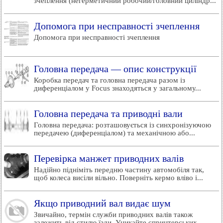
зчеплення (негерметичний робочий/головний циліндр...
Допомога при несправності зчеплення
Допомога при несправності зчеплення
Головна передача — опис конструкції
Коробка передач та головна передача разом із
диференціалом у Focus знаходяться у загальному...
Головна передача та приводні вали
Головна передача: розташовується із синхронізуючою
передачею (диференціалом) та механічною або...
Перевірка манжет приводних валів
Надійно підніміть передню частину автомобіля так,
щоб колеса висіли вільно. Поверніть кермо вліво і...
Якщо приводний вал видає шум
Звичайно, термін служби приводних валів також
залежить від стилю їзди. Уникайте спринтерських...