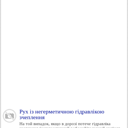
Рух із негерметичною гідравлікою
зчеплення
На той випадок, якщо в дорозі потече гідравліка