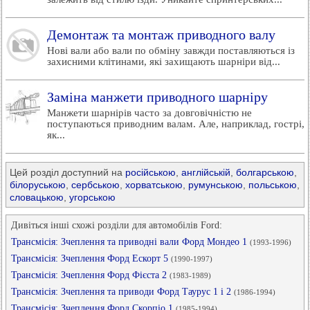
Демонтаж та монтаж приводного валу
Нові вали або вали по обміну завжди поставляються із
захисними клітинами, які захищають шарніри від...
Заміна манжети приводного шарніру
Манжети шарнірів часто за довговічністю не
поступаються приводним валам. Але, наприклад, гострі,
як...
Цей розділ доступний на
російською
,
англійській
,
болгарською
,
білоруською
,
сербською
,
хорватською
,
румунською
,
польською
,
словацькою
,
угорською
Дивіться інші схожі розділи для автомобілів Ford:
Трансмісія: Зчеплення та приводні вали Форд Мондео 1
(1993-1996)
Трансмісія: Зчеплення Форд Ескорт 5
(1990-1997)
Трансмісія: Зчеплення Форд Фієста 2
(1983-1989)
Трансмісія: Зчеплення та приводи Форд Таурус 1 і 2
(1986-1994)
Трансмісія: Зчеплення Форд Скорпіо 1
(1985-1994)