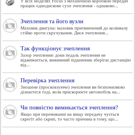
У всіх моделях Focus з механічною коробкою передач
працює однодискове сухе зчеплення - однаково...
Зчеплення та його вузли
Маховик двигуна: маховик пригвинчений до колінвалу
стійко проти скручування. Диск зчеплення...
Так функціонує зчеплення
Зазор зчеплення: доки педаль зчеплення не
віджимається, вижимний підшипник зберігає дистанцію
від...
Перевірка зчеплення
Зношене (просковзуюче) зчеплення ви безпомилково
дізнаєтеся тоді, коли прискорюєте автомобіль на...
Чи повністю вимикається зчеплення?
Якщо при перемиканні на вищу передачу чується
скрегіт або скрип, то часто причина в тому, що...