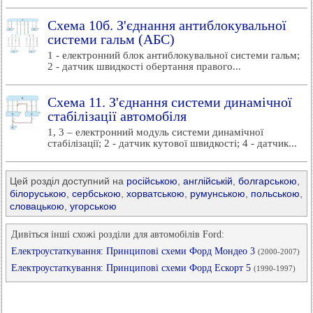
Схема 10б. З'єднання антиблокувальної
системи гальм (АБС)
1 - електронний блок антиблокувальної системи гальм;
2 - датчик швидкості обертання правого...
Схема 11. З'єднання системи динамічної
стабілізації автомобіля
1, 3 – електронний модуль системи динамічної
стабілізації; 2 - датчик кутової швидкості; 4 - датчик...
Цей розділ доступний на
російською
,
англійській
,
болгарською
,
білоруською
,
сербською
,
хорватською
,
румунською
,
польською
,
словацькою
,
угорською
Дивіться інші схожі розділи для автомобілів Ford:
Електроустаткування: Принципові схеми Форд Мондео 3
(2000-2007)
Електроустаткування: Принципові схеми Форд Ескорт 5
(1990-1997)