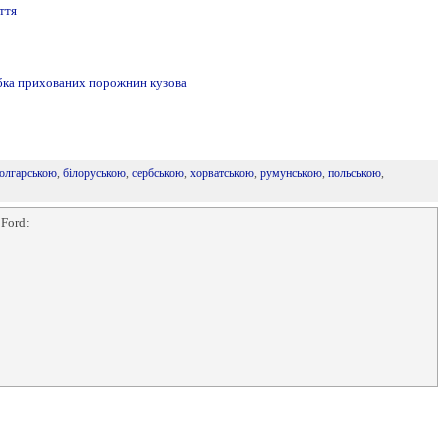
ття
обка прихованих порожнин кузова
олгарською
,
білоруською
,
сербською
,
хорватською
,
румунською
,
польською
,
 Ford: