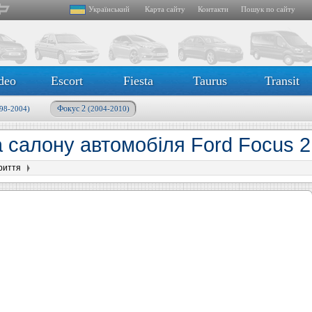
Український
Карта сайту
Контакти
Пошук по сайту
deo
Escort
Fiesta
Taurus
Transit
Фокус 2
98-2004)
(2004-2010)
 салону автомобіля Ford Focus 2
риття