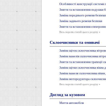
Особливості конструкції системи 
Зняття та встановлення подушки б
Заміна переднього ременя безпеки
Заміна заднього ременя безпеки
Зняття та встановлення електронн
Весь перелік статей цього розділу
»
Склоочисники та омивачі
Заміна щіток склоочисника вітрово
Заміна важелів склоочисника вітро
Зняття та встановлення трапеції с
Заміна щітки склоочисника вікна д
Заміна важеля склоочисника вікна 
Заміна моторедуктора склоочисник
Весь перелік статей цього розділу
»
Догляд за кузовом
Миття автомобіля