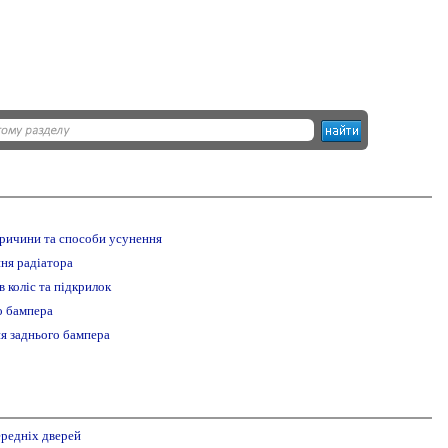
причини та способи усунення
ня радіатора
в коліс та підкрилок
о бампера
ня заднього бампера
ередніх дверей