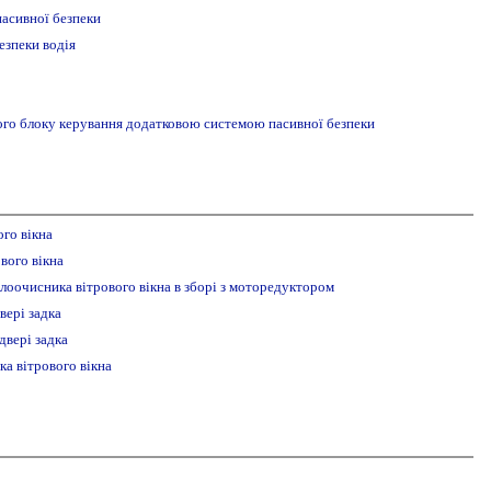
пасивної безпеки
езпеки водія
ого блоку керування додатковою системою пасивної безпеки
го вікна
вого вікна
клоочисника вітрового вікна в зборі з моторедуктором
вері задка
двері задка
а вітрового вікна