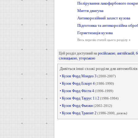
Полірування лакофарбового покри
Миття двигуна
Антикорозійний захист кузова
Підготовка та антикорозійна обр
Герметизація кузова
Весь перелік статей цього розділу
»
Цей розділ доступний на
російською
,
англійській
,
б
словацькою
,
угорською
Дивіться інші схожі розділи для автомобілів
• Кузов Форд Мондео 3
(2000-2007)
• Кузов Форд Ескорт 4
(1986-1990)
• Кузов Форд Фієста 4
(1996-1999)
• Кузов Форд Таурус 1 і 2
(1986-1994)
• Кузов Форд Фьюжн
(2002-2012)
• Кузов Форд Транзит 2
(1986-2000, дизель)