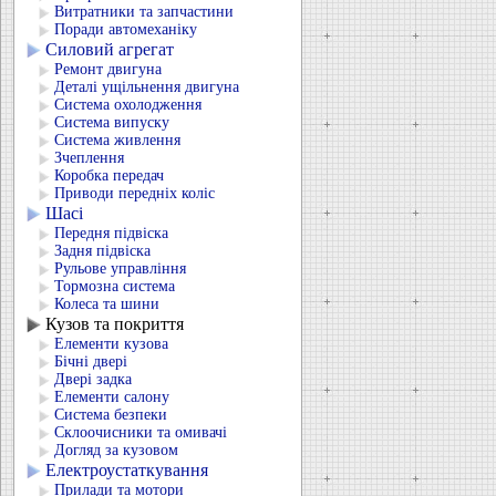
Витратники та запчастини
Поради автомеханіку
Силовий агрегат
Ремонт двигуна
Деталі ущільнення двигуна
Система охолодження
Система випуску
Система живлення
Зчеплення
Коробка передач
Приводи передніх коліс
Шасі
Передня підвіска
Задня підвіска
Рульове управління
Тормозна система
Колеса та шини
Кузов та покриття
Елементи кузова
Бічні двері
Двері задка
Елементи салону
Система безпеки
Склоочисники та омивачі
Догляд за кузовом
Електроустаткування
Прилади та мотори