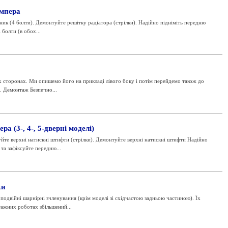
мпера
ник (4 болти). Демонтуйте решітку радіатора (стрілки). Надійно підніміть передню
 болти (в обох...
сторонах. Ми опишемо його на прикладі лівого боку і потім перейдемо також до
. Демонтаж Безпечно...
а (3-, 4-, 5-дверні моделі)
йте верхні натискні штифти (стрілки). Демонтуйте верхні натискні штифти Надійно
та зафіксуйте передню...
ки
двійні шарнірні зчленування (крім моделі зі східчастою задньою частиною). Їх
тажних роботах збільшений...