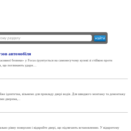
узов автомобіля
асивної безпеки» у Focus ґрунтується на самонесучому кузові зі стійкою проти
, що поглинають удари....
айже ідентична, візьмемо для прикладу двері водія. Для швидкого монтажу та демонтажу
ими дверима,...
ально рівну поверхню і відкрийте двері, що підлягають встановленню. У відкритому