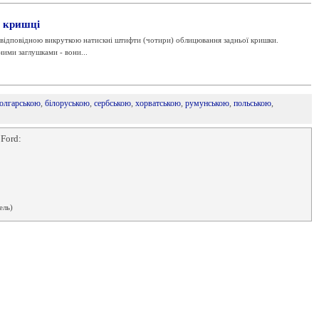
й кришці
ь відповідною викруткою натискні штифти (чотири) облицювання задньої кришки.
ими заглушками - вони...
олгарською
,
білоруською
,
сербською
,
хорватською
,
румунською
,
польською
,
 Ford:
ель)