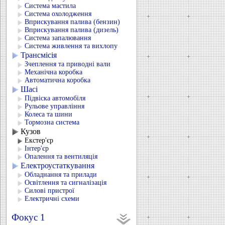
Система мастила
Система охолодження
Вприскування палива (бензин)
Вприскування палива (дизель)
Система запалювання
Система живлення та вихлопу
Трансмісія
Зчеплення та приводні вали
Механічна коробка
Автоматична коробка
Шасі
Підвіска автомобіля
Рульове управління
Колеса та шини
Тормозна система
Кузов
Екстер'єр
Інтер'єр
Опалення та вентиляція
Електроустаткування
Обладнання та прилади
Освітлення та сигналізація
Силові пристрої
Електричні схеми
Фокус 1