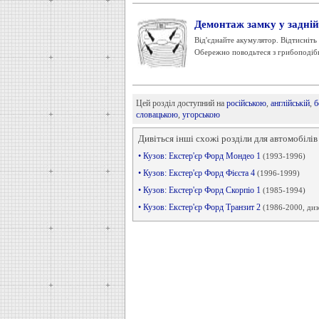
Демонтаж замку у задні
Від'єднайте акумулятор. Відтисніт
Обережно поводьтеся з грибоподібн
Цей розділ доступний на
російською
,
англійській
,
б
словацькою
,
угорською
Дивіться інші схожі розділи для автомобілів
• Кузов: Екстер'єр Форд Мондео 1
(1993-1996)
• Кузов: Екстер'єр Форд Фієста 4
(1996-1999)
• Кузов: Екстер'єр Форд Скорпіо 1
(1985-1994)
• Кузов: Екстер'єр Форд Транзит 2
(1986-2000, диз