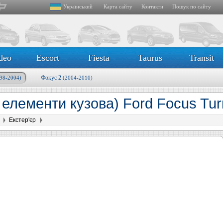
Український
Карта сайту
Контакти
Пошук по сайту
deo
Escort
Fiesta
Taurus
Transit
Фокус 2
98-2004)
(2004-2010)
 елементи кузова) Ford Focus Tur
Екстер'єр