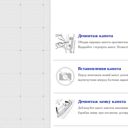
Демонтаж капота
Обидва шарніри капота пригвинчені 
Відкрийте і підіпріть капот. Познач
Встановлення капота
Перед монтажем новий капот доповні
відтягнутими вперед болтами шарнірі
Демонтаж замку капота
Деблокуйте капот ключем запалюван
барабан замку при поганому догляді