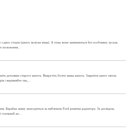
з двох сторін (капот, колісна ніша). А тому вони замінюються без особливих зусиль.
те положення...
ть деталями старого капота. Викрутіть болти замка капота. Закріпіть капот злегка
в і вирівняйте так,...
ня. Барабан замку знаходиться за емблемою Ford решітки радіатора. За досвідом,
 схильний до...