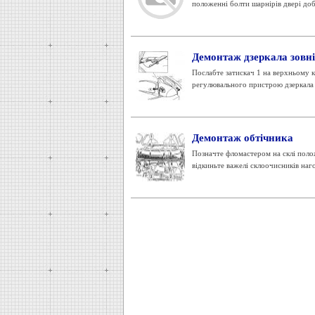
положенні болти шарнірів двері доб
Демонтаж дзеркала зовн
Послабте затискач 1 на верхньому к
регулювального пристрою дзеркала з
Демонтаж обтічника
Позначте фломастером на склі полож
відкиньте важелі склоочисників нагор