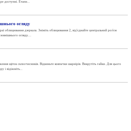
ре доступні. Етапи...
ішнього огляду
раї облицювання дзеркала. Зніміть облицювання 2, від'єднайте центральний роз'єм
овнішнього огляду....
ення щіток склоочисників. Відкиньте ковпачки шарнірів. Викрутіть гайки. Для цього
у і відіжміть...