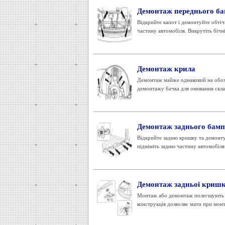
Демонтаж переднього ба
Відкрийте капот і демонтуйте обтіч
частину автомобіля. Викрутіть бічні
Демонтаж крила
Демонтаж майже однаковий на обох 
демонтажу бачка для омивання скла
Демонтаж заднього бампер
Відкрийте задню кришку та демонту
підніміть задню частину автомобіля 
Демонтаж задньої криш
Монтаж або демонтаж полегшують по
конструкція дозволяє мати при мон