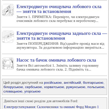
Електродвигун очищувача лобового скла
— зняття та встановлення
Зняття 1. ПРИМІТКА: Перевірте, чи електродвигун
очисників лобового скла перебуває в неробочому...
Електродвигун очищувача заднього скла —
зняття та встановлення
Зняття ПОПЕРЕДЖЕННЯ: Від'єднайте провід маси від
акумулятора. За додатковою інформацією зверніться...
Насос та бачок омивача лобового скла
Зняття Всі автомобілі 1. Зніміть заливну горловину
бачка омивача лобового скла. 2. Підніміть та...
Цей розділ доступний на
російською
,
англійській
,
болгарською
,
білоруською
,
сербською
,
хорватською
,
румунською
,
польською
,
словацькою
,
угорською
Дивіться інші схожі розділи для автомобілів Ford:
Електроустаткування: Склоочисники та омивачі Форд Мондео 1