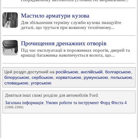
Мастило арматури кузова
Для збільшення терміну служби кузова змащуйте
деталі, що труться при кожному технічному...
Прочищення дренажних отворів
Під час експлуатації в порожнинах порогів, дверей та
кришці багажника накопичується волога, що...
Цей розділ доступний на
російською
,
англійській
,
болгарською
,
білоруською
,
сербською
,
хорватською
,
румунською
,
польською
,
словацькою
,
угорською
Дивіться інші схожі розділи для автомобілів Ford:
Загальна інформація: Умови роботи та інструмент Форд Фієста 4
(1996-1999)