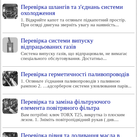
Перевірка шлангів та з'єднань системи
охолодження
1. Відкрийте капот та огляньте підкапотний простір.
При огляді двигуна зверніть увагу на наявність...
Перевірка системи випуску
відпрацьованих газів
Система випуску газів, що відпрацювали, не вимагає
спеціального обслуговування. Достатньо...
Перевірка герметичності паливопроводів
1. Огляньте з'єднання паливопроводів з паливною
рампою 2. …адсорбером системи уловлювання парів...
Перевірка та заміна фільтруючого
елемента повітряного фільтра
Вам потрібні: ключ TORX Т25, викрутка із плоским
лезом. 1. Зніміть повітропідвідний рукав ( див....
Перевірка рівня та доливання масла в