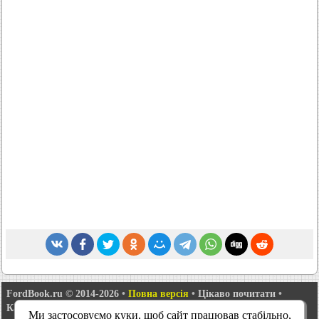
FordBook.ru © 2014-2026
•
Повна версія
•
Цікаво почитати
•
Карта сайту
•
Пошук по сайту
•
Зв'язок із адміністрацією
Ми застосовуємо куки, щоб сайт працював стабільно,