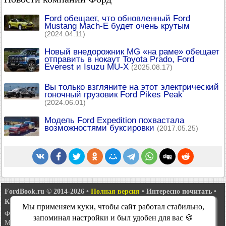
Ford обещает, что обновленный Ford
Mustang Mach-E будет очень крутым
(2024.04.11)
Новый внедорожник MG «на раме» обещает
отправить в нокаут Toyota Prado, Ford
Everest и Isuzu MU-X
(2025.08.17)
Вы только взгляните на этот электрический
гоночный грузовик Ford Pikes Peak
(2024.06.01)
Модель Ford Expedition похвастала
возможностями буксировки
(2017.05.25)
FordBook.ru © 2014-2026
•
Полная версия
•
Интересно почитать
•
Карта сайта
•
Поиск по сайту
•
Связь с администрацией
Мы применяем куки, чтобы сайт работал стабильно,
Фокус 1
•
Фокус Турнир 1
•
Фокус 2
•
Мондео 1
•
Мондео 1 и 2
•
запоминал настройки и был удобен для вас 🍪
Мондео 2
•
Мондео 3
•
Мондео 4
•
Эскорт 3
•
Эскорт 4
•
Эскорт 5
•