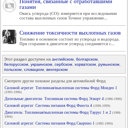
Понятия, связанные с отработавшими
газами
Окись углерода (СО): измеряется при исследовании
состава выхлопных газов Точное управление...
Снижение токсичности выхлопных газов
Топливо в основном состоит из углерода и водорода.
При сгорании в двигателе углерод соединяется с...
Этот раздел доступен на
английском
,
болгарском
,
белорусском
,
украинском
,
сербском
,
хорватском
,
румынском
,
польском
,
словацком
,
венгерском
Смотрите другие похожие разделы для автомобилей Форд:
Силовой агрегат: Топливная/выхлопная системы Форд Мондео 1
(1993-1996)
Дизельные двигатели: Топливная система Форд Эскорт 4
(1986-1990)
Силовой агрегат: Система питания Форд Фиеста 4
(1996-1999)
Двигатель: Топливная/выхлопная системы Форд Таурус 1 и 2
(1986-
1994)
Силовой агрегат: Система питания Форд Скорпио 1
(1985-1994)