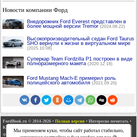
Новости компании Форд
Внедорожник Ford Everest представлен в
более мощной версии Tremor
(2024.08.22)
Высокопроизводительный седан Ford Taurus
SHO вернули к жизни в виртуальном мире
(2025.10.08)
Суперкар Team Fordzilla P1 построен в виде
полноразмерного макета
(2020.12.18)
Ford Mustang Mach-E примерил роль
полицейского автомобиля
(2021.09.20)
FordBook.ru © 2014-2026
•
Полная версия
•
Интересно почитать
•
Карта сайта
•
Поиск по сайту
•
Связь с администрацией
Мы применяем куки, чтобы сайт работал стабильно,
Фокус 1
•
Фокус Турнир 1
•
Фокус 2
•
Мондео 1
•
Мондео 1 и 2
•