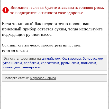
Внимание: если вы будете отсасывать топливо ртом,
то подвергнете опасности свое здоровье.
Если топливный бак недостаточно полон, ваш
приемный прибор остается сухим, тогда используйте
подходящий ручной насос.
Оригинал статьи можно просмотреть на портале:
FORDBOOK.RU
Эта статья доступна на
английском
,
болгарском
,
белорусском
,
украинском
,
сербском
,
хорватском
,
румынском
,
польском
,
словацком
,
венгерском
Проверка статьи:
Морозова Лариса