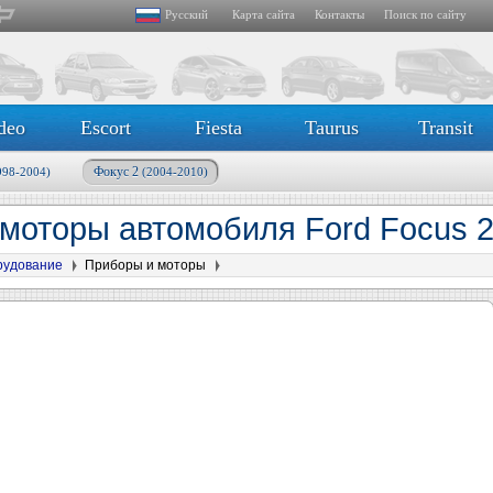
Русский
Карта сайта
Контакты
Поиск по сайту
deo
Escort
Fiesta
Taurus
Transit
Фокус 2
998-2004)
(2004-2010)
моторы автомобиля Ford Focus 
рудование
Приборы и моторы