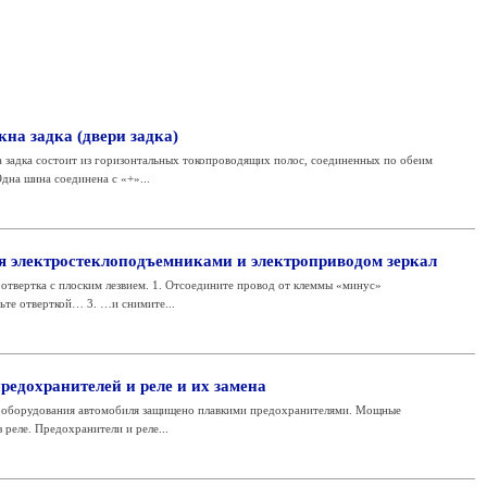
кна задка (двери задка)
а задка состоит из горизонтальных токопроводящих полос, соединенных по обеим
на шина соединена с «+»...
я электростеклоподъемниками и электроприводом зеркал
твертка с плоским лезвием. 1. Отсоедините провод от клеммы «минус»
ьте отверткой… 3. …и снимите...
редохранителей и реле и их замена
рооборудования автомобиля защищено плавкими предохранителями. Мощные
реле. Предохранители и реле...