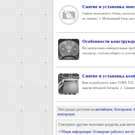
Снятие и установка мон
Снятие монтажного блока, располож
их замена» ). Монтажный блок, рас
Особенности конструкц
Все контрольно-измерительные при
тахометр, счетчик общего и суточно
Снятие и установка ком
Вам потребуются: ключ TORX Т25, о
аккумуляторной батареи. 2. Снимите
Этот раздел доступен на
английском
,
болгарском
,
венгерском
Смотрите другие похожие разделы для авто
• Общая информация: Оснащение рабочего места