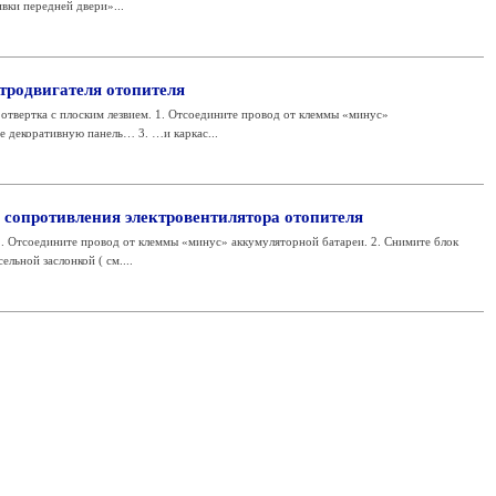
ивки передней двери»...
тродвигателя отопителя
твертка с плоским лезвием. 1. Отсоедините провод от клеммы «минус»
е декоративную панель… 3. …и каркас...
 сопротивления электровентилятора отопителя
. Отсоедините провод от клеммы «минус» аккумуляторной батареи. 2. Снимите блок
льной заслонкой ( см....