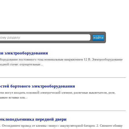
и электрооборудования
борудование постоянного тока номинальным напряжением 12 В. Электрооборудование
дной схеме: отрицательные...
стей бортового электрооборудования
епи могут входить основной электрический элемент, различные выключатели, реле,
вкие вставки или...
теклоподъемника передней двери
. Отсоедините провод от клеммы «минус» аккумуляторной батареи. 2. Снимите обивку