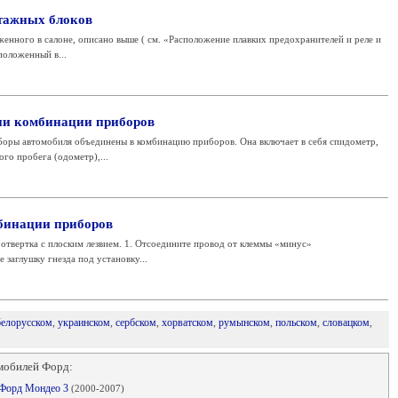
тажных блоков
енного в салоне, описано выше ( см. «Расположение плавких предохранителей и реле и
положенный в...
ии комбинации приборов
боры автомобиля объединены в комбинацию приборов. Она включает в себя спидометр,
го пробега (одометр),...
бинации приборов
твертка с плоским лезвием. 1. Отсоедините провод от клеммы «минус»
 заглушку гнезда под установку...
белорусском
,
украинском
,
сербском
,
хорватском
,
румынском
,
польском
,
словацком
,
мобилей Форд:
 Форд Мондео 3
(2000-2007)