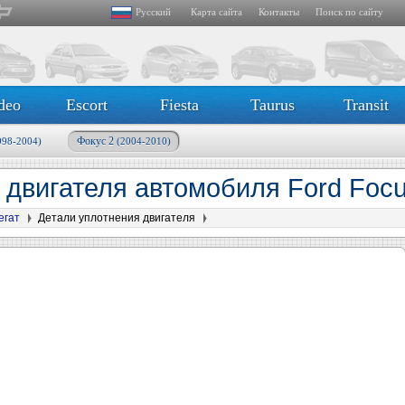
Русский
Карта сайта
Контакты
Поиск по сайту
deo
Escort
Fiesta
Taurus
Transit
Фокус 2
998-2004)
(2004-2010)
 двигателя автомобиля Ford Focu
егат
Детали уплотнения двигателя