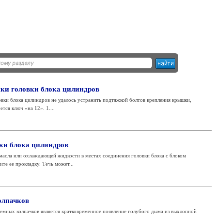
ки головки блока цилиндров
овки блока цилиндров не удалось устранить подтяжкой болтов крепления крышки,
тся ключ «на 12». 1....
ки блока цилиндров
асла или охлаждающей жидкости в местах соединения головки блока с блоком
те ее прокладку. Течь может...
олпачков
емных колпачков является кратковременное появление голубого дыма из выхлопной