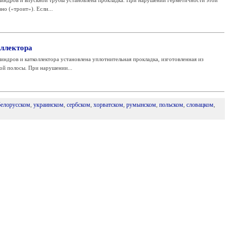
индров и впускной трубы установлена прокладка. При нарушении герметичности этой
но («троит»). Если...
ллектора
ндров и катколлектора установлена уплотнительная прокладка, изготовленная из
ой полосы. При нарушении...
белорусском
,
украинском
,
сербском
,
хорватском
,
румынском
,
польском
,
словацком
,