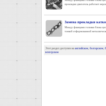
Между фланцами головки блока цил
прокладки двигатель работает неров
Замена прокладки катко
Между фланцами головки блока цили
тонкой отформованной металлическ
Этот раздел доступен на
английском
,
болгарском
,
венгерском