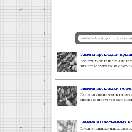
Замена прокладки крыш
Если течь масла из-под крышки гол
замените ее прокладку. Вам потребуе
Замена прокладки голов
При обнаружении течи моторного м
цилиндров снимите головку и замени
Замена маслосъемных к
Внешним признаком износа маслосъ