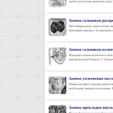
трубы после пуска двигателя и при
Замена сальников распр
При обнаружении следов утечки мас
вентиляции картера и не пережаты л
Замена сальников колен
Передний сальник коленчатого вал
аккумуляторной батареи. 2. Снимит
Замена уплотнения масл
Фланец масляного картера двигате
необходимо заменить уплотнение. Р
Замена прокладки впус