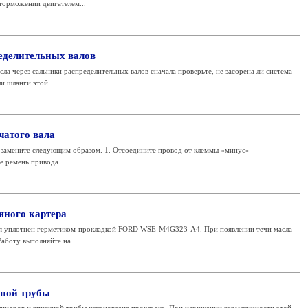
 торможении двигателем...
еделительных валов
ла через сальники распределительных валов сначала проверьте, не засорена ли система
и шланги этой...
чатого вала
а замените следующим образом. 1. Отсоедините провод от клеммы «минус»
е ремень привода...
яного картера
ля уплотнен герметиком-прокладкой FORD WSE-M4G323-A4. При появлении течи масла
аботу выполняйте на...
кной трубы