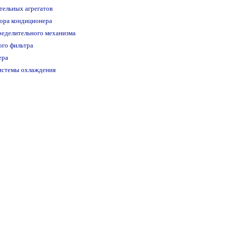
тельных агрегатов
ора кондиционера
ределительного механизма
ого фильтра
ера
системы охлаждения