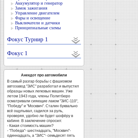
Аккумулятор и генератор
Замок зажигания
Управление двигателем
Фары и освещение
Выключатели и датчики
Принципиальные схемы
Фокус Турнир 1
Фокус 1
Анекдот про автомобили
В самый разгар борьбы с фашизмом
автозавод "ЗИС" разработал и выпустил
образцы новых легковых машин. Уже
летом 1943 года, члены Политбюро
осматривали сияющие лаком "ЗИС-110",
"Победу" и "Москвич". Сталин буквально
всё ощупывал, садился за руль,
проверяя, удобно ли будет шофёру в
кабине. В заключение спросил:
- Какая стоимость машин?
- "Победа"- шестнадцать, "Москвич"-
одиннадцать, а "ЗИС"- семьдесят пять