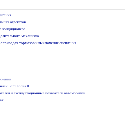
жигания
льных агрегатов
а кондиционера
делительного механизма
роприводах тормозов и выключения сцепления
инений
лей Ford Focus II
ателей и эксплуатационные показатели автомобилей
ах