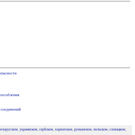
опасности
пособления
 соединений
белорусском
,
украинском
,
сербском
,
хорватском
,
румынском
,
польском
,
словацком
,