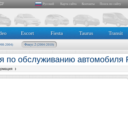
Русский
Карта сайта
Контакты
Поиск по сайту
deo
Escort
Fiesta
Taurus
Transit
Фокус 2
998-2004)
(2004-2010)
 по обслуживанию автомобиля F
ормация