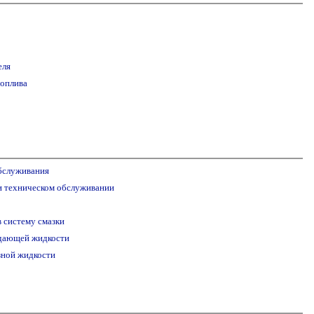
еля
топлива
бслуживания
и техническом обслуживании
в систему смазки
ждающей жидкости
зной жидкости