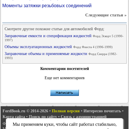
Моменты затяжки резьбовых соединений
Следующие статьи »
Смотрите другие похожие статьи для автомобилей Форд:
Заправочные емкости и спецификация жидкостей
Форд Эскорт 5 (1990-
1997)
Объемы эксплуатационных жидкостей
Форд Фиеста 4 (1996-1999)
Заправочные объемы и применяемые жидкости
Форд Сиерра (1982-
1993)
Комментарии посетителей
Еще нет комментариев
FordBook.ru © 2014-2026
•
Полная версия
•
Интересно почитать
•
Карта сайта
•
Поиск по сайту
•
Связь с администрацией
Фокус 1
•
Фокус Турнир 1
•
Фокус 2
•
Мондео 1
•
Мондео 1 и 2
•
Мы применяем куки, чтобы сайт работал стабильно,
Мондео 2
•
Мондео 3
•
Мондео 4
•
Эскорт 3
•
Эскорт 4
•
Эскорт 5
•