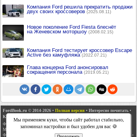
Компания Ford решила прекратить продажи
двух своих кроссоверов
(2025.08.11)
Новое поколение Ford Fiesta блеснёт
на Женевском моторшоу
(2008.02.15)
Компания Ford тестирует кроссовер Escape
Active без камуфляжа
(2022.07.21)
Глава концерна Ford анонсировал
сокращения персонала
(2019.05.21)
FordBook.ru © 2014-2026
•
Полная версия
•
Интересно почитать
•
Карта сайта
•
Поиск по сайту
•
Связь с администрацией
Мы применяем куки, чтобы сайт работал стабильно,
Фокус 1
•
Фокус Турнир 1
•
Фокус 2
•
Мондео 1
•
Мондео 1 и 2
•
запоминал настройки и был удобен для вас 🍪
Мондео 2
•
Мондео 3
•
Мондео 4
•
Эскорт 3
•
Эскорт 4
•
Эскорт 5
•
Фиеста 2
•
Фиеста 4
•
Таурус 1 и 2
•
Фьюжн
•
Скорпио 1
•
Скорпио 2
•
Продолжить