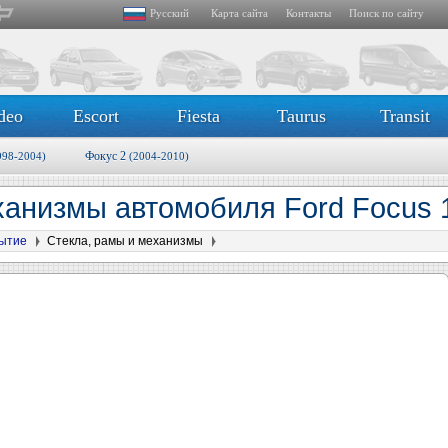
Русский
Карта сайта
Контакты
Поиск по сайту
deo
Escort
Fiesta
Taurus
Transit
Фокус 2
998-2004)
(2004-2010)
ханизмы автомобиля Ford Focus 
рытие
Стекла, рамы и механизмы