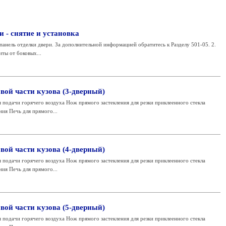
и - снятие и установка
панель отделки двери. За дополнительной информацией обратитесь к Разделу 501-05. 2.
ты от боковых...
вой части кузова (3-дверный)
подачи горячего воздуха Нож прямого застекления для резки приклеенного стекла
ния Печь для прямого...
вой части кузова (4-дверный)
подачи горячего воздуха Нож прямого застекления для резки приклеенного стекла
ния Печь для прямого...
вой части кузова (5-дверный)
подачи горячего воздуха Нож прямого застекления для резки приклеенного стекла