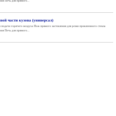
ния Печь для прямого...
вой части кузова (универсал)
подачи горячего воздуха Нож прямого застекления для резки приклеенного стекла
ния Печь для прямого...