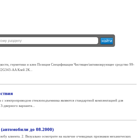
кости, герметики и клеи Позиция Спецификация Чистящее/активизирующее средство 99-
2G343-AA Клей 2К...
йствия
 с электроприводом стеклоподъемника являются стандартной комплектацией для
3-дверного варианта...
(автомобили до 08.2000)
лобу клиента. 2. Визуально осмотрите на наличие очевидных признаков механических