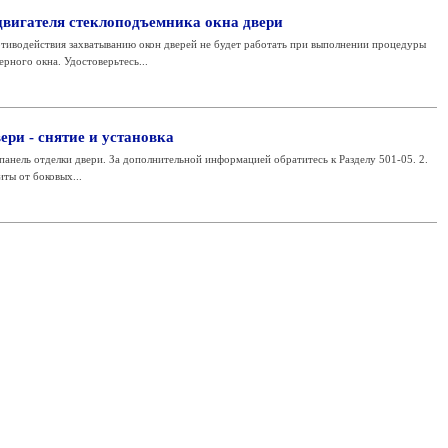
вигателя стеклоподъемника окна двери
действия захватыванию окон дверей не будет работать при выполнении процедуры
рного окна. Удостоверьтесь...
ери - снятие и установка
панель отделки двери. За дополнительной информацией обратитесь к Разделу 501-05. 2.
ты от боковых...