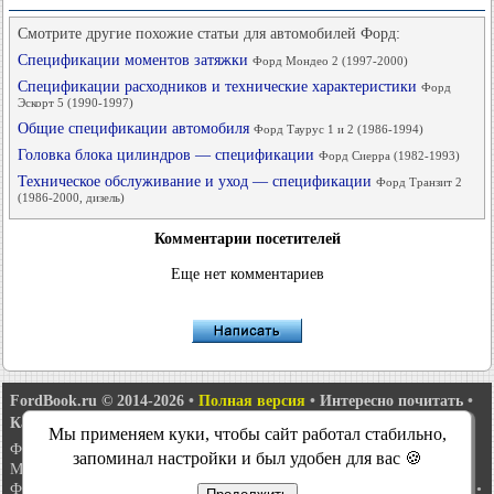
Смотрите другие похожие статьи для автомобилей Форд:
Спецификации моментов затяжки
Форд Мондео 2 (1997-2000)
Спецификации расходников и технические характеристики
Форд
Эскорт 5 (1990-1997)
Общие спецификации автомобиля
Форд Таурус 1 и 2 (1986-1994)
Головка блока цилиндров — спецификации
Форд Сиерра (1982-1993)
Техническое обслуживание и уход — спецификации
Форд Транзит 2
(1986-2000, дизель)
Комментарии посетителей
Еще нет комментариев
FordBook.ru © 2014-2026
•
Полная версия
•
Интересно почитать
•
Карта сайта
•
Поиск по сайту
•
Связь с администрацией
Мы применяем куки, чтобы сайт работал стабильно,
Фокус 1
•
Фокус Турнир 1
•
Фокус 2
•
Мондео 1
•
Мондео 1 и 2
•
запоминал настройки и был удобен для вас 🍪
Мондео 2
•
Мондео 3
•
Мондео 4
•
Эскорт 3
•
Эскорт 4
•
Эскорт 5
•
Фиеста 2
•
Фиеста 4
•
Таурус 1 и 2
•
Фьюжн
•
Скорпио 1
•
Скорпио 2
•