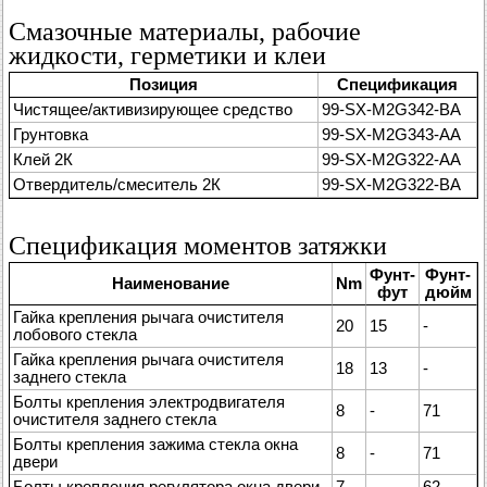
Смазочные материалы, рабочие
жидкости, герметики и клеи
Позиция
Спецификация
Чистящее/активизирующее средство
99-SX-M2G342-BA
Грунтовка
99-SX-M2G343-AA
Клей 2К
99-SX-M2G322-AA
Отвердитель/смеситель 2К
99-SX-M2G322-BA
Спецификация моментов затяжки
Фунт-
Фунт-
Наименование
Nm
фут
дюйм
Гайка крепления рычага очистителя
20
15
-
лобового стекла
Гайка крепления рычага очистителя
18
13
-
заднего стекла
Болты крепления электродвигателя
8
-
71
очистителя заднего стекла
Болты крепления зажима стекла окна
8
-
71
двери
Болты крепления регулятора окна двери
7
-
62