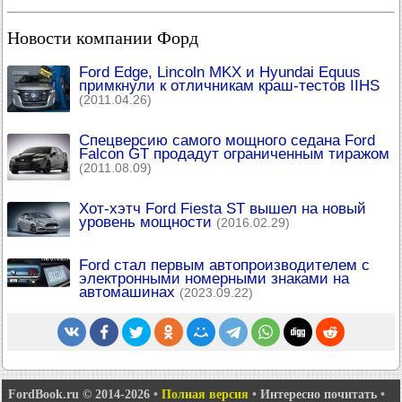
Новости компании Форд
Ford Edge, Lincoln MKX и Hyundai Equus
примкнули к отличникам краш-тестов IIHS
(2011.04.26)
Спецверсию самого мощного седана Ford
Falcon GT продадут ограниченным тиражом
(2011.08.09)
Хот-хэтч Ford Fiesta ST вышел на новый
уровень мощности
(2016.02.29)
Ford стал первым автопроизводителем с
электронными номерными знаками на
автомашинах
(2023.09.22)
FordBook.ru © 2014-2026
•
Полная версия
•
Интересно почитать
•