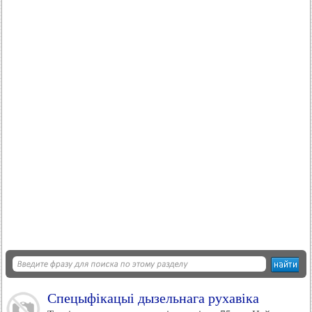
Спецыфікацыі дызельнага рухавіка