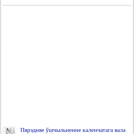
Пярэдняе ўшчыльненне каленчатага вала