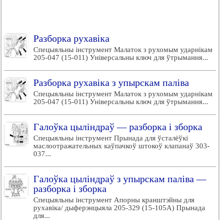
Разборка рухавіка
Спецыяльны інструмент Малаток з рухомым ударнікам
205-047 (15-011) Універсальны ключ для ўтрымання...
Разборка рухавіка з упырскам паліва
Спецыяльны інструмент Малаток з рухомым ударнікам
205-047 (15-011) Універсальны ключ для ўтрымання...
Галоўка цыліндраў — разборка і зборка
Спецыяльны інструмент Прынада для ўсталёўкі
маслоотражательных каўпачкоў штокоў клапанаў 303-
037...
Галоўка цыліндраў з упырскам паліва —
разборка і зборка
Спецыяльны інструмент Апорны кранштэйны для
рухавіка/ дыферэнцыяла 205-329 (15-105А) Прынада
для...