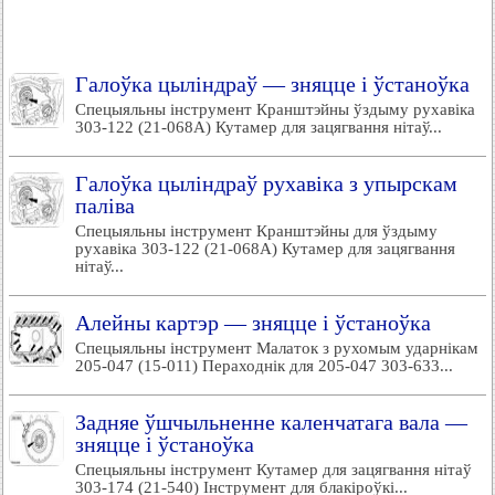
Галоўка цыліндраў — зняцце і ўстаноўка
Спецыяльны інструмент Кранштэйны ўздыму рухавіка
303-122 (21-068А) Кутамер для зацягвання нітаў...
Галоўка цыліндраў рухавіка з упырскам
паліва
Спецыяльны інструмент Кранштэйны для ўздыму
рухавіка 303-122 (21-068А) Кутамер для зацягвання
нітаў...
Алейны картэр — зняцце і ўстаноўка
Спецыяльны інструмент Малаток з рухомым ударнікам
205-047 (15-011) Пераходнік для 205-047 303-633...
Задняе ўшчыльненне каленчатага вала —
зняцце і ўстаноўка
Спецыяльны інструмент Кутамер для зацягвання нітаў
303-174 (21-540) Інструмент для блакіроўкі...