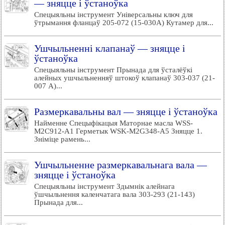
— зняцце і ўстаноўка
Спецыяльны інструмент Універсальны ключ для
ўтрымання фланцаў 205-072 (15-030А) Кутамер для...
Ушчыльненні клапанаў — зняцце і
ўстаноўка
Спецыяльны інструмент Прынада для ўсталёўкі
алейных ушчыльненняў штокоў клапанаў 303-037 (21-
007 A)...
Размеркавальны вал — зняцце і ўстаноўка
Найменне Спецыфікацыя Маторнае масла WSS-
M2C912-A1 Герметык WSK-M2G348-A5 Зняцце 1.
Зніміце рамень...
Ушчыльненне размеркавальнага вала —
зняцце і ўстаноўка
Спецыяльны інструмент Здымнік алейнага
ўшчыльнення каленчатага вала 303-293 (21-143)
Прынада для...