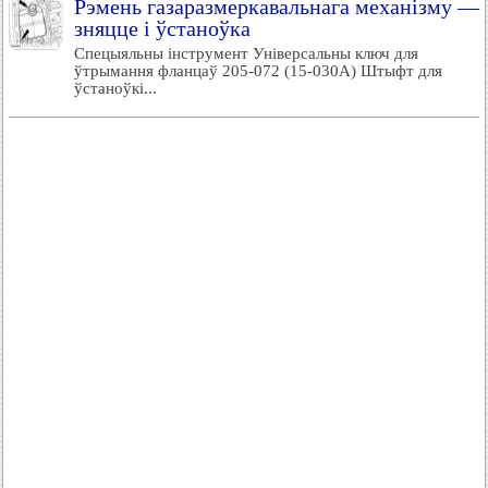
Рэмень газаразмеркавальнага механізму —
зняцце і ўстаноўка
Спецыяльны інструмент Універсальны ключ для
ўтрымання фланцаў 205-072 (15-030А) Штыфт для
ўстаноўкі...