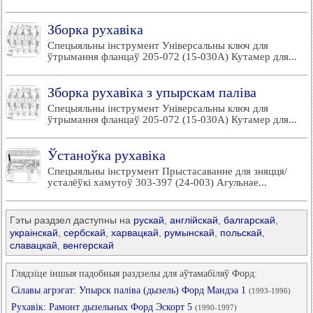
Зборка рухавіка
Спецыяльны інструмент Універсальны ключ для
ўтрымання фланцаў 205-072 (15-030А) Кутамер для...
Зборка рухавіка з упырскам паліва
Спецыяльны інструмент Універсальны ключ для
ўтрымання фланцаў 205-072 (15-030А) Кутамер для...
Ўстаноўка рухавіка
Спецыяльны інструмент Прыстасаванне для зняцця/
усталёўкі хамутоў 303-397 (24-003) Агульнае...
Гэты раздзел даступны на
рускай
,
англійскай
,
балгарскай
,
украінскай
,
сербскай
,
харвацкай
,
румынскай
,
польскай
,
славацкай
,
венгерскай
Глядзіце іншыя падобныя раздзелы для аўтамабіляў Форд:
Сілавы агрэгат: Упырск паліва (дызель) Форд Мандэа 1
(1993-1996)
Рухавік: Рамонт дызельных Форд Эскорт 5
(1990-1997)