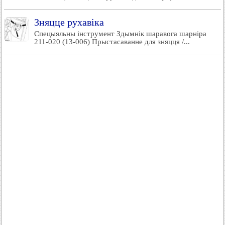
Зняцце рухавіка
Спецыяльны інструмент Здымнік шаравога шарніра
211-020 (13-006) Прыстасаванне для зняцця /...