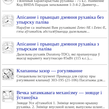
Тэхнічныя характарыстыкі рухавіка - 75 к.с. Найменне
Код BHDA Парадак запальвання 1-3-4-2 Дыяметр...
Апісанне і прынцып дзеяння рухавіка без
упырску паліва
Нараўне са знаёмымі Вам рухавікамі Zetec-SE і Zetec-E,
гэты аўтамабіль абсталёўваецца дызельным...
Апісанне і прынцып дзеяння рухавіка з
упырскам паліва
Дызельны рухавік Duratorq-TDCi, які прапануецца ў
якасці варыянту магутнасцю 85кВт (115 к.с.),...
Клапанны зазор — рэгуляванне
Спецыяльны інструмент Прынада для сціску пры
рэгуляванні клапанаў 303-195 (21-106) Пасатыжы для...
Вечка затамкавага механізму — зняцце і
ўстаноўка
Зняцце Усе аўтамабілі 1. Зніміце верхнюю крышку
рухавіка. 2. Зніміце впускной шланг, выпускны шланг...