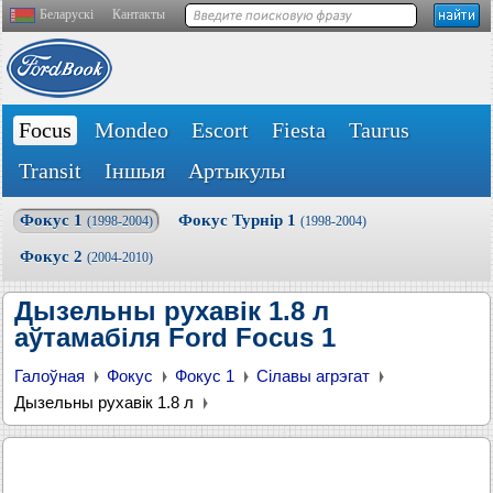
Беларускі
Кантакты
Focus
Mondeo
Escort
Fiesta
Taurus
Transit
Іншыя
Артыкулы
Фокус 1
Фокус Турнір 1
(1998-2004)
(1998-2004)
Фокус 2
(2004-2010)
Дызельны рухавік 1.8 л
аўтамабіля Ford Focus 1
Галоўная
Фокус
Фокус 1
Сілавы агрэгат
Дызельны рухавік 1.8 л