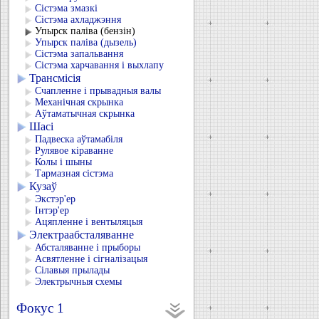
Сістэма змазкі
Сістэма ахладжэння
Упырск паліва (бензін)
Упырск паліва (дызель)
Сістэма запальвання
Сістэма харчавання і выхлапу
Трансмісія
Счапленне і прывадныя валы
Механічная скрынка
Аўтаматычная скрынка
Шасі
Падвеска аўтамабіля
Рулявое кіраванне
Колы і шыны
Тармазная сістэма
Кузаў
Экстэр'ер
Інтэр'ер
Ацяпленне і вентыляцыя
Электраабсталяванне
Абсталяванне і прыборы
Асвятленне і сігналізацыя
Сілавыя прылады
Электрычныя схемы
Фокус 1