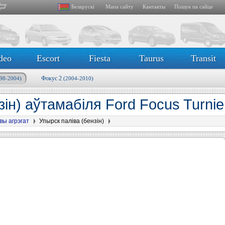
Беларускі
Мапа сайту
Кантакты
Пошук па сайце
deo
Escort
Fiesta
Taurus
Transit
Фокус 2
98-2004)
(2004-2010)
ін) аўтамабіля Ford Focus Turnie
вы агрэгат
Упырск паліва (бензін)