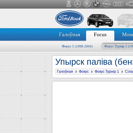
Галоўная
Focus
Mon
Фокус 1
Фокус Турнір 1
(1998-2004)
(19
Упырск паліва (бенз
Галоўная
Фокус
Фокус Турнір 1
Сіла