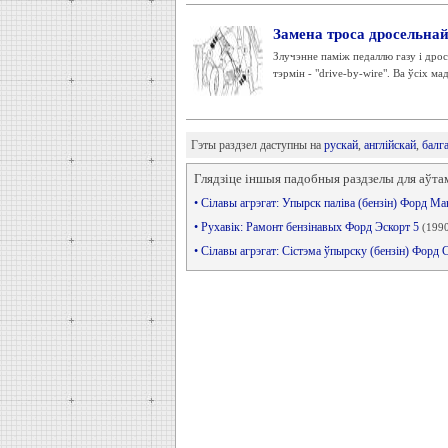
Замена троса дросельнай
Злучэнне паміж педаллю газу і дрос
тэрмін - "drive-by-wire". Ва ўсіх мад
Гэты раздзел даступны на
рускай
,
англійскай
,
балг
Глядзіце іншыя падобныя раздзелы для аўта
• Сілавы агрэгат: Упырск паліва (бензін) Форд Ма
• Рухавік: Рамонт бензінавых Форд Эскорт 5
(199
• Сілавы агрэгат: Сістэма ўпырску (бензін) Форд 