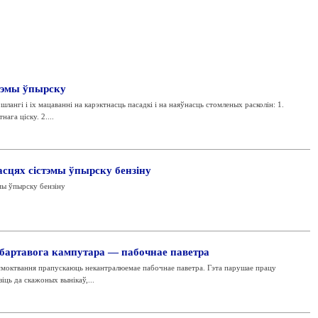
стэмы ўпырску
ангі і іх мацаванні на карэктнасць пасадкі і на наяўнасць стомленых расколін: 1.
ага ціску. 2....
сцях сістэмы ўпырску бензіну
мы ўпырску бензіну
бартавога кампутара — пабочнае паветра
смоктвання прапускаюць некантралюемае пабочнае паветра. Гэта парушае працу
іць да скажоных вынікаў,...