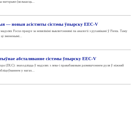
 матэрыял (колькасць...
я — новыя асістэнты сістэмы ўпырску EEC-V
мадэлях Focus працуе за невялікімі выключэннямі па аналогіі з рухавікамі ў Fiesta. Таму
ці змененымі...
тыўнае абсталяванне сістэмы ўпырску EEC-V
а (DLC): знаходзіцца ў мадэлях з лева-і правабаковым размяшчэннем руля ў ніжняй
абліцоўваннем у нагах...