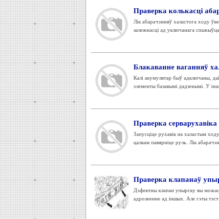
Праверка колькасці абар
Лік абарачэнняў халастога ходу ўве
залежнасці ад уключанага спажыўца 
Блакаванне ваганняў хал
Калі акумулятар быў адключаны, дай
элементы базавымі дадзенымі. У інш
Праверка серварухавіка 
Запусціце рухавік на халастым ходу
цалкам павярніце руль. Лік абарачэн
Праверка клапанаў упы
Дэфектны клапан упырску вы можаце
адрозненне ад іншых. Але гэты тэст 