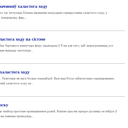
ачэнняў халастога ходу
сь час юстуецца блокам кіравання пасродкам серварухавіка халастога ходу, у
(напрыклад, фар,...
астога ходу па сістэме
це бартавога кампутара фору прыкладна ў 8 км для таго, каб запраграмаваць усе
ым выпадку паступіце...
халастога ходу
. Уключыце як мага больш спажыўцоў. Калі ваш Focus забяспечаны сервакіраванне,
няў халастога ходу на...
рску
 знайсці простым прамацваннем рукой. Клапан пры які працуе рухавіку не вібруе ў
вы павінны праводзіць...