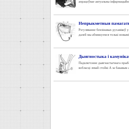
апрацоўвае актуальны інфармацыйны
Непрыкметныя памагаты
Рэгуляванне бензінавых рухавікоў у 
далей мы абмяжуемся толькі новымі 
Дыягностыка і камуніка
Падключэнне дыягнастычнага прыбор
вобласці левай стойкі А за бакавым 