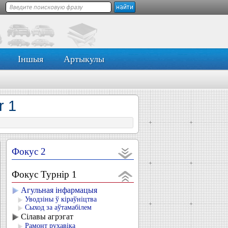
Іншыя
Артыкулы
r 1
Фокус 2
Фокус Турнір 1
Агульная інфармацыя
Уводзіны ў кіраўніцтва
Сыход за аўтамабілем
Сілавы агрэгат
Рамонт рухавіка