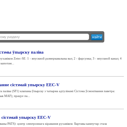
істэмы ўпырску паліва
хавіком Zetec-SE: 1 - впускной размеркавальны вал; 2 - фарсунка; 3 - впускной канал; 4
капотам...
анне сістэмай упырску EEC-V
к паліва (SF1) клапаны ўпырску з чатырма адтулінамі Сістэма ўсмоктвання паветра:
чык MAF); працуе па...
 сістэмай упырску EEC-V
аны PATS): цэнтр электроннага кіравання рухавіком. Бартавы кампутар стала