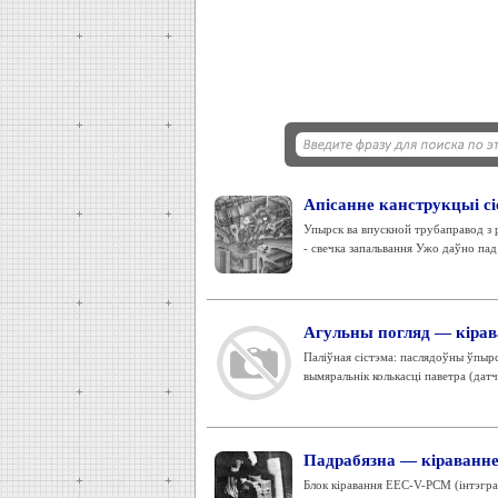
Апісанне канструкцыі с
Упырск ва впускной трубаправод з ру
- свечка запальвання Ужо даўно пад 
Агульны погляд — кірав
Паліўная сістэма: паслядоўны ўпырс
вымяральнік колькасці паветра (дат
Падрабязна — кіраванне
Блок кіравання EEC-V-PCM (інтэграв