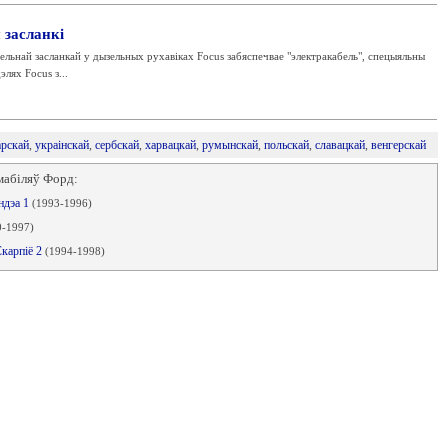
 засланкі
ельнай засланкай у дызельных рухавіках Focus забяспечвае "электракабель", спецыяльны
элях Focus з...
арскай
,
украінскай
,
сербскай
,
харвацкай
,
румынскай
,
польскай
,
славацкай
,
венгерскай
мабіляў Форд:
ндэа 1
(1993-1996)
0-1997)
Скарпіё 2
(1994-1998)