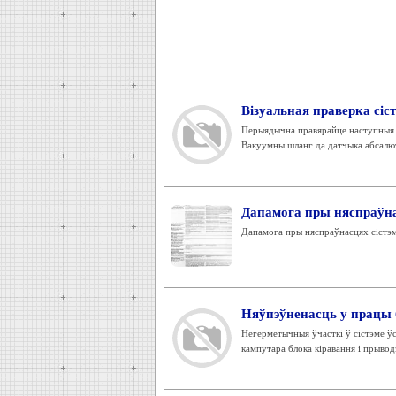
Візуальная праверка сі
Перыядычна правярайце наступныя шл
Вакуумны шланг да датчыка абсалютн
Дапамога пры няспраўна
Дапамога пры няспраўнасцях сістэ
Няўпэўненасць у працы 
Негерметычныя ўчасткі ў сістэме ў
кампутара блока кіравання і прыводз