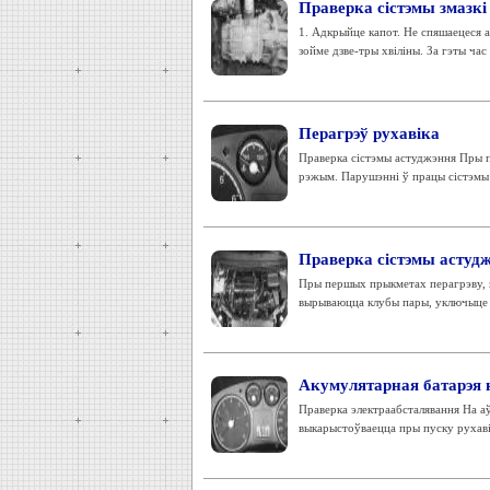
Праверка сістэмы змазкі
1. Адкрыйце капот. Не спяшаецеся а
зойме дзве-тры хвіліны. За гэты час 
Перагрэў рухавіка
Праверка сістэмы астуджэння Пры п
рэжым. Парушэнні ў працы сістэмы 
Праверка сістэмы астуд
Пры першых прыкметах перагрэву, ка
вырываюцца клубы пары, уключыце 
Акумулятарная батарэя 
Праверка электраабсталявання На аў
выкарыстоўваецца пры пуску рухавіка