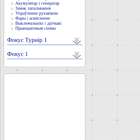
Акумулятар і генератар
Замак запальвання
Упраўленне рухавіком
Фары і асвятленне
Выключальнікі і датчыкі
Прынцыповыя схемы
Фокус Турнір 1
Фокус 1