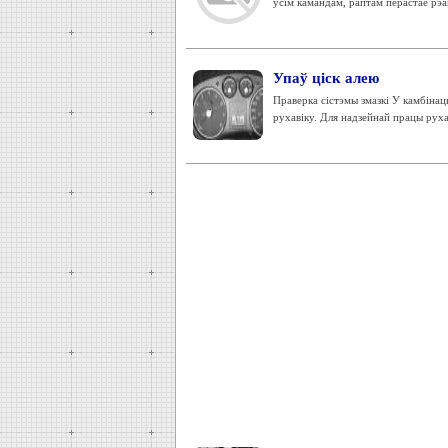
ўсім камандам, раптам перастае рэаг
Упаў ціск алею
Праверка сістэмы змазкі У камбінац
рухавіку. Для надзейнай працы рухав