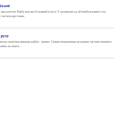
ўкамі
пры разгоне Рыўкі пры які ўсталяваўся руху У дачыненні да аўтамабіля рывок гэта
 частаты кручэння...
 руху
месца гранічны выпадак рыўка - правал. Самыя непрыемныя адчуванні злучаны менавіта
віка на націск...