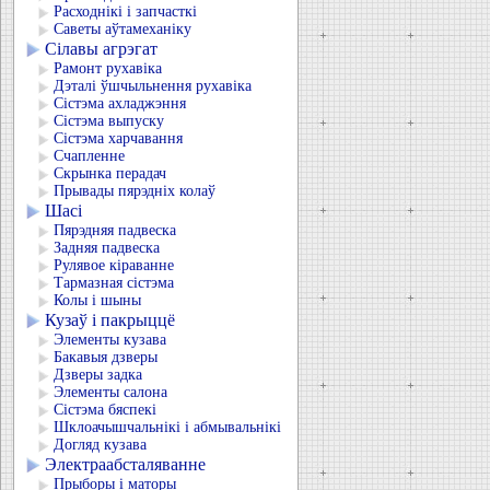
Расходнікі і запчасткі
Саветы аўтамеханіку
Сілавы агрэгат
Рамонт рухавіка
Дэталі ўшчыльнення рухавіка
Сістэма ахладжэння
Сістэма выпуску
Сістэма харчавання
Счапленне
Скрынка перадач
Прывады пярэдніх колаў
Шасі
Пярэдняя падвеска
Задняя падвеска
Рулявое кіраванне
Тармазная сістэма
Колы і шыны
Кузаў і пакрыццё
Элементы кузава
Бакавыя дзверы
Дзверы задка
Элементы салона
Сістэма бяспекі
Шклоачышчальнікі і абмывальнікі
Догляд кузава
Электраабсталяванне
Прыборы і маторы