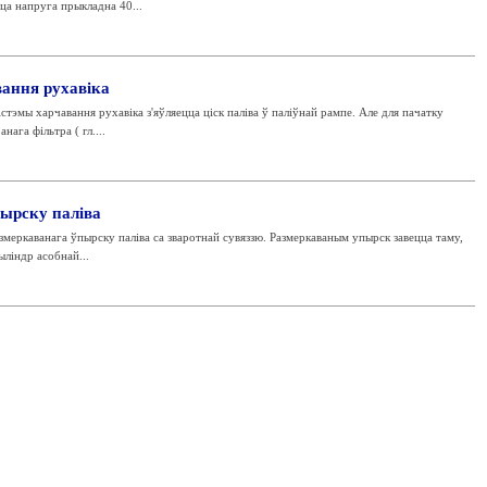
ца напруга прыкладна 40...
вання рухавіка
тэмы харчавання рухавіка з'яўляецца ціск паліва ў паліўнай рампе. Але для пачатку
ага фільтра ( гл....
пырску паліва
змеркаванага ўпырску паліва са зваротнай сувяззю. Размеркаваным упырск завецца таму,
ліндр асобнай...