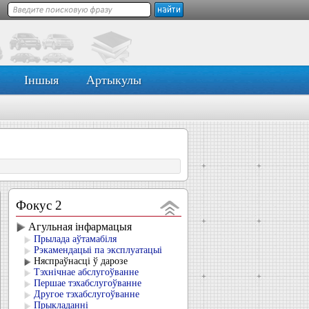
Іншыя
Артыкулы
Фокус 2
Агульная інфармацыя
Прылада аўтамабіля
Рэкамендацыі па эксплуатацыі
Няспраўнасці ў дарозе
Тэхнічнае абслугоўванне
Першае тэхабслугоўванне
Другое тэхабслугоўванне
Прыкладанні