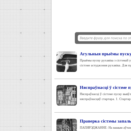
Агульныя прыёмы пуску
Прыёмы пуску рухавіка з сістэмай у
сістэме астуджэння рухавіка. Для пу
Няспраўнасці ў сістэме 
Няспраўнасці ў сістэме пуску выя
няспраўнасцяў стартара. 1. Стартар
Праверка сістэмы запал
ПАПЯРЭДЖАННЕ: На вашым аўтамабіл