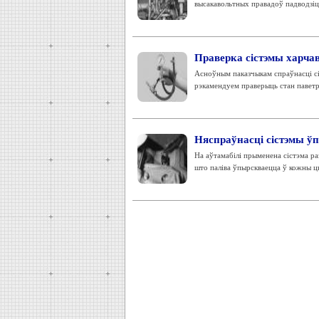
высакавольтных правадоў падводзіц
Праверка сістэмы харча
Асноўным паказчыкам спраўнасці сіс
рэкамендуем праверыць стан паветран
Няспраўнасці сістэмы ў
На аўтамабілі прыменена сістэма ра
што паліва ўпырскваецца ў кожны цы