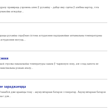
дразу правяраць узровень алею ў рухавіку - дайце яму сцячы ў алейны картэр, гэта
уважліва агледзіце...
рацы рухавіка спраўная сістэма астуджэння падтрымлівае аптымальны тэмпературны
астуджэння могуць...
жэння
лі стрэлка паказальніка тэмпературы сышла ў чырвоную зону, але з-пад капота не
максімальны рэжым апалу...
не зараджаецца
тамабілі дзве крыніцы току - акумулятарная батарэя і генератар. Акумулятарная батарэя
 і для...