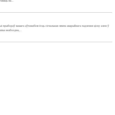
аваць на...
ыі прыбораў вашага аўтамабіля ёсць сігнальная лямпа аварыйнага падзення ціску алею ў
іка неабходна,...