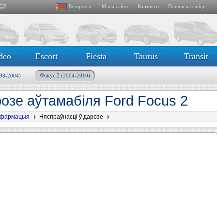
Беларускі
Мапа сайту
Кантакты
Пошук па сайце
deo
Escort
Fiesta
Taurus
Transit
Фокус 2
98-2004)
(2004-2010)
озе аўтамабіля Ford Focus 2
інфармацыя
Няспраўнасці ў дарозе