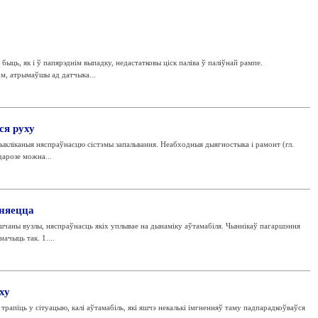
ыць, як і ў папярэднім выпадку, недастатковы ціск паліва ў паліўнай рампе.
ом, атрымаўшы ад датчыка...
ся руху
выкліканыя няспраўнасцю сістэмы запальвання. Неабходныя дыягностыка і рамонт (гл.
дарозе можна...
аняецца
чаны вузлы, няспраўнасць якіх уплывае на дынаміку аўтамабіля. Чыннікаў пагаршэння
ачыць так. 1....
ху
трапіць у сітуацыю, калі аўтамабіль, які яшчэ некалькі імгненняў таму падпарадкоўваўся