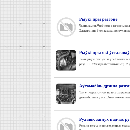
Рыўкі пры разгоне
Чыннікам рыўкоў пры разгоне можа б
Электронны блок кіравання рухавік
Рыўкі пры які ўсталяваў
Такія рыўкі часцей за ўсё бываюць 
разд. 10 "Электраабсталяванне"). У 
Аўтамабіль дрэнна разг
Так у подкапотном прасторы размеш
дынамікі шмат, асноўныя можна вызн
Рухавік заглух падчас ру
Рана ці позна кожны вадзіцель можа 