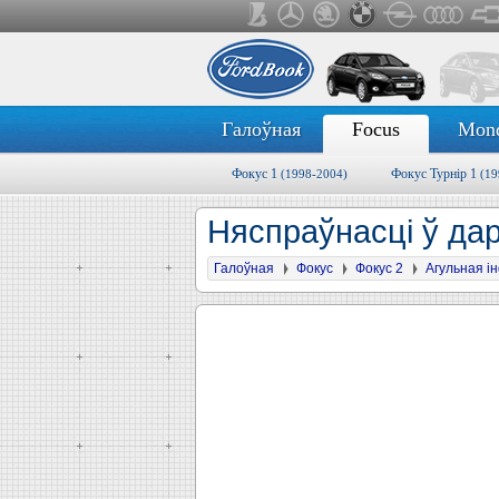
Галоўная
Focus
Mon
Фокус 1
Фокус Турнір 1
(1998-2004)
(19
Няспраўнасці ў дар
Галоўная
Фокус
Фокус 2
Агульная 