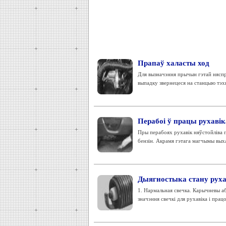
Прапаў халасты ход
Для вызначэння прычын гэтай няспр
выпадку звернецеся на станцыю тэхн
Перабоі ў працы рухавік
Пры перабоях рухавік няўстойліва п
бензін. Акрамя гэтага магчымы выха
Дыягностыка стану руха
1. Нармальная свечка. Карычневы аб
значэння свечкі для рухавіка і прац