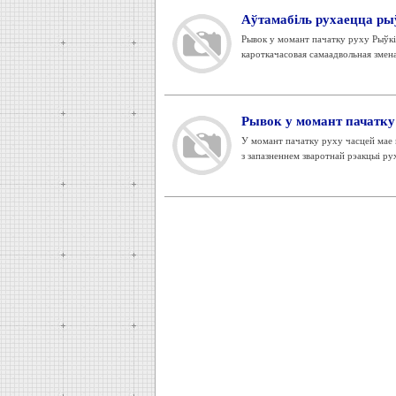
Аўтамабіль рухаецца ры
Рывок у момант пачатку руху Рыўкі 
кароткачасовая самаадвольная змена
Рывок у момант пачатку
У момант пачатку руху часцей мае 
з запазненнем зваротнай рэакцыі руха