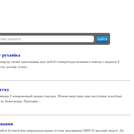
 рухавіка
пырску паліва аднолькавыя пры любой тэмпературы вонкавага паветра і вадкасці ў
ску досыць толькі...
пуску
ўляюцца ў ненармальнай працы стартара. Можна вылучыць пяць наступных асноўных
 не ўключаецца. Прычыны -...
ьвання
і ўстаноўлена мікрапрацэсарная сістэма запальвання (МПСЗ) высокай энергіі. Да