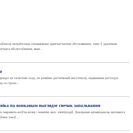
аўнасці патрабуецца спецыяльнае дыягнастычнае абсталяванне, таму ў дадзеным
ічнага абслугоўвання, якая...
а
рацуе на халастым ходу, не развівае дастатковай магутнасці, падвышана расходуе
д са строю...
віка па вонкавым выглядзе свечак запальвання
о шаравата-жоўты колер і невялікі знос электродаў. Дакладная адпаведнасць цеплавога
оўных умоў....