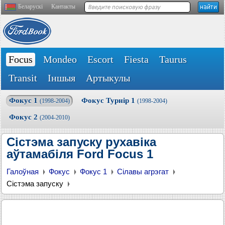
Беларускі
Кантакты
Focus
Mondeo
Escort
Fiesta
Taurus
Transit
Іншыя
Артыкулы
Фокус 1
Фокус Турнір 1
(1998-2004)
(1998-2004)
Фокус 2
(2004-2010)
Сістэма запуску рухавіка
аўтамабіля Ford Focus 1
Галоўная
Фокус
Фокус 1
Сілавы агрэгат
Сістэма запуску