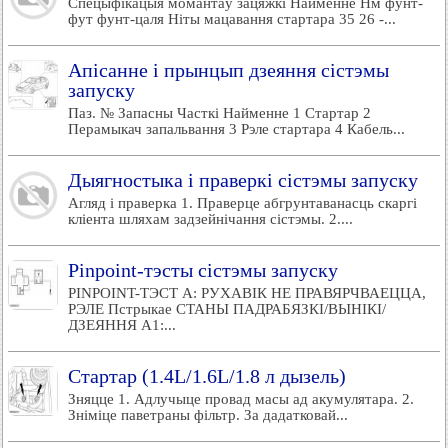
Спецыфікацыя момантаў зацяжкі Найменне Нм фунт-
фут фунт-цаля Ніты мацавання стартара 35 26 -...
Апісанне і прынцып дзеяння сістэмы
запуску
Паз. № Запасны Часткі Найменне 1 Стартар 2
Перамыкач запальвання 3 Рэле стартара 4 Кабель...
Дыягностыка і праверкі сістэмы запуску
Агляд і праверка 1. Праверце абгрунтаванасць скаргі
кліента шляхам задзейнічання сістэмы. 2....
Pinpoint-тэсты сістэмы запуску
PINPOINT-ТЭСТ A: РУХАВІК НЕ ПРАВЯРЧВАЕЦЦА,
РЭЛЕ Пстрыкае СТАНЫ ПАДРАБЯЗКІ/ВЫНІКІ/
ДЗЕЯННЯ A1:...
Стартар (1.4L/1.6L/1.8 л дызель)
Зняцце 1. Адлучыце провад масы ад акумулятара. 2.
Зніміце паветраны фільтр. За дадатковай...