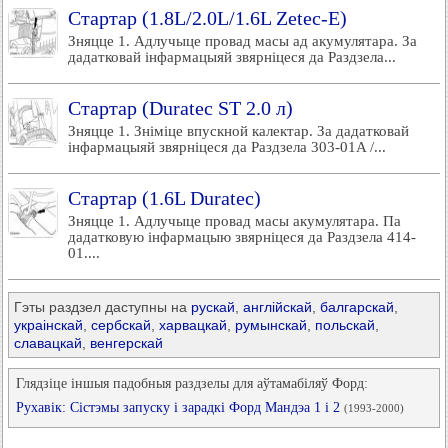
Стартар (1.8L/2.0L/1.6L Zetec-E)
Зняцце 1. Адлучыце провад масы ад акумулятара. За
дадатковай інфармацыяй звярніцеся да Раздзела...
Стартар (Duratec ST 2.0 л)
Зняцце 1. Зніміце впускной калектар. За дадатковай
інфармацыяй звярніцеся да Раздзела 303-01A /...
Стартар (1.6L Duratec)
Зняцце 1. Адлучыце провад масы акумулятара. Па
дадатковую інфармацыю звярніцеся да Раздзела 414-
01....
Гэты раздзел даступны на
рускай
,
англійскай
,
балгарскай
,
украінскай
,
сербскай
,
харвацкай
,
румынскай
,
польскай
,
славацкай
,
венгерскай
Глядзіце іншыя падобныя раздзелы для аўтамабіляў Форд:
Рухавік: Сістэмы запуску і зарадкі Форд Мандэа 1 і 2
(1993-2000)