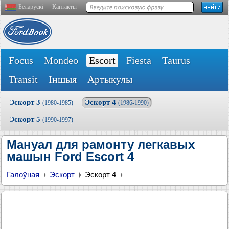
Беларускі
Кантакты
Focus
Mondeo
Escort
Fiesta
Taurus
Transit
Іншыя
Артыкулы
Эскорт 3
Эскорт 4
(1980-1985)
(1986-1990)
Эскорт 5
(1990-1997)
Мануал для рамонту легкавых
машын Ford Escort 4
Галоўная
Эскорт
Эскорт 4