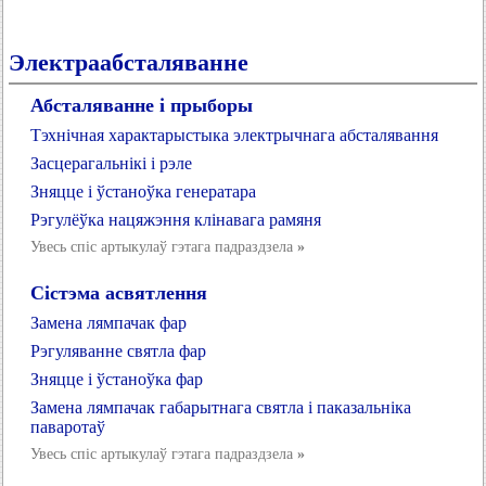
Электраабсталяванне
Абсталяванне і прыборы
Тэхнічная характарыстыка электрычнага абсталявання
Засцерагальнікі і рэле
Зняцце і ўстаноўка генератара
Рэгулёўка нацяжэння клінавага рамяня
Увесь спіс артыкулаў гэтага падраздзела
»
Сістэма асвятлення
Замена лямпачак фар
Рэгуляванне святла фар
Зняцце і ўстаноўка фар
Замена лямпачак габарытнага святла і паказальніка
паваротаў
Увесь спіс артыкулаў гэтага падраздзела
»