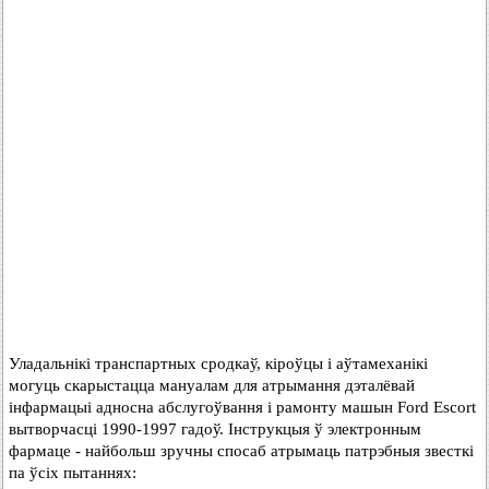
Уладальнікі транспартных сродкаў, кіроўцы і аўтамеханікі
могуць скарыстацца мануалам для атрымання дэталёвай
інфармацыі адносна абслугоўвання і рамонту машын Ford Escort
вытворчасці 1990-1997 гадоў. Інструкцыя ў электронным
фармаце - найбольш зручны спосаб атрымаць патрэбныя звесткі
па ўсіх пытаннях: