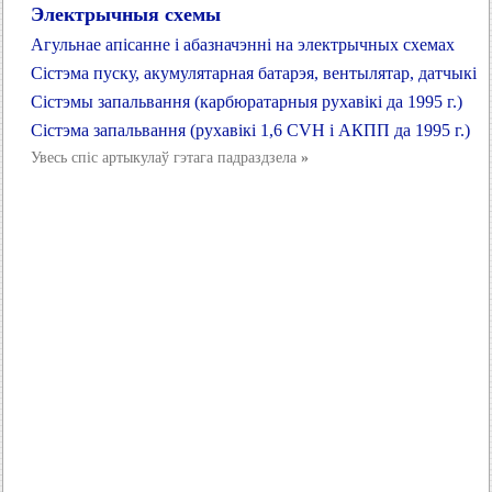
Электрычныя схемы
Агульнае апісанне і абазначэнні на электрычных схемах
Сістэма пуску, акумулятарная батарэя, вентылятар, датчыкі
Сістэмы запальвання (карбюратарныя рухавікі да 1995 г.)
Сістэма запальвання (рухавікі 1,6 CVH і АКПП да 1995 г.)
Увесь спіс артыкулаў гэтага падраздзела
»