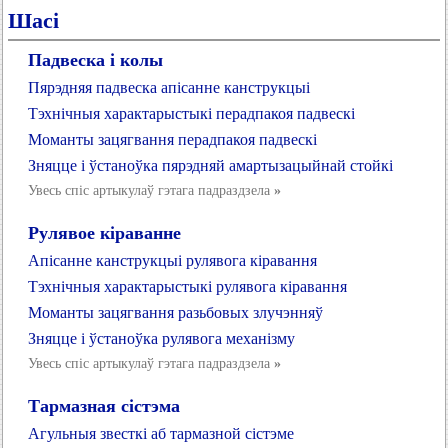
Шасі
Падвеска і колы
Пярэдняя падвеска апісанне канструкцыі
Тэхнічныя характарыстыкі перадпакоя падвескі
Моманты зацягвання перадпакоя падвескі
Зняцце і ўстаноўка пярэдняй амартызацыйнай стойкі
Увесь спіс артыкулаў гэтага падраздзела
»
Рулявое кіраванне
Апісанне канструкцыі рулявога кіравання
Тэхнічныя характарыстыкі рулявога кіравання
Моманты зацягвання разьбовых злучэнняў
Зняцце і ўстаноўка рулявога механізму
Увесь спіс артыкулаў гэтага падраздзела
»
Тармазная сістэма
Агульныя звесткі аб тармазной сістэме