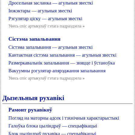
Дросельная засланка — агульныя звесткі
Інжэктары — агульныя звесткі
Рэгулятар ціску — агульныя звесткі
Увесь спіс артыкулаў гэтага падраздзела
»
Сістэма запальвання
Сістэма запальвання — агульныя звесткі
Кантактная сістэма запальвання — агульныя звесткі
Размеркавальнік запальвання — зняцце і ўстаноўка
Вакуумны рэгулятар апярэджання запальвання
Увесь спіс артыкулаў гэтага падраздзела
»
Дызельныя рухавікі
Рамонт рухавікоў
Погляд на маторны адсек і тэхнічныя характарыстыкі
Галоўка блока цыліндраў — спецыфікацыі
Блок цыліндраў рухавіка — спецыфікацыі