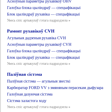
Асноўныя параметры рухавікоў OHV
Галоўка блока цыліндраў — спецыфікацыі
Блок цыліндраў рухавіка — спецыфікацыі
Увесь спіс артыкулаў гэтага падраздзела
»
Рамонт рухавікоў CVH
Агульныя дадзеныя рухавіка CVH
Асноўныя параметры рухавікоў CVH
Галоўка блока цыліндраў — спецыфікацыі
Блок цыліндраў рухавіка — спецыфікацыі
Увесь спіс артыкулаў гэтага падраздзела
»
Паліўная сістэма
Паліўная сістэма — агульныя звесткі
Карбюратар FORD VV з змяняным перасекам дыфузара
Галоўная дазуючая сістэма
Сістэма халастога ходу
Увесь спіс артыкулаў гэтага падраздзела
»