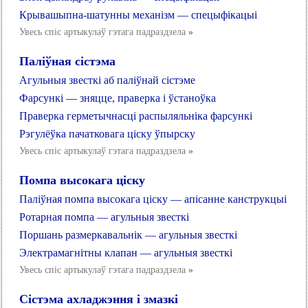
Крывашыпна-шатунны механізм — спецыфікацыі
Увесь спіс артыкулаў гэтага падраздзела
»
Паліўная сістэма
Агульныя звесткі аб паліўнай сістэме
Фарсункі — зняцце, праверка і ўстаноўка
Праверка герметычнасці распыляльніка фарсункі
Рэгулёўка пачатковага ціску ўпырску
Увесь спіс артыкулаў гэтага падраздзела
»
Помпа высокага ціску
Паліўная помпа высокага ціску — апісанне канструкцыі
Ротарная помпа — агульныя звесткі
Поршань размеркавальнік — агульныя звесткі
Электрамагнітны клапан — агульныя звесткі
Увесь спіс артыкулаў гэтага падраздзела
»
Сістэма ахладжэння і змазкі