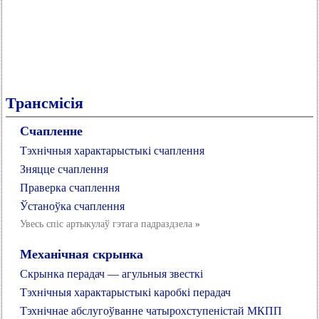
Трансмісія
Счапленне
Тэхнічныя характарыстыкі счаплення
Зняцце счаплення
Праверка счаплення
Ўстаноўка счаплення
Увесь спіс артыкулаў гэтага падраздзела
»
Механічная скрынка
Скрынка перадач — агульныя звесткі
Тэхнічныя характарыстыкі каробкі перадач
Тэхнічнае абслугоўванне чатырохступеністай МКПП