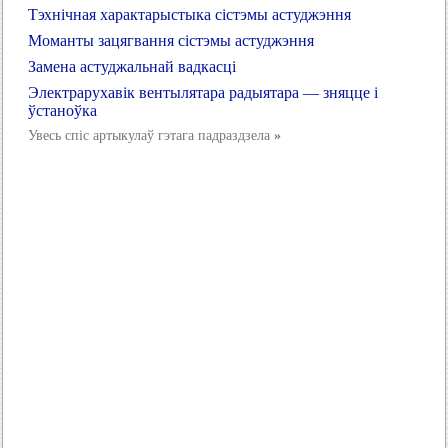
Тэхнічная характарыстыка сістэмы астуджэння
Моманты зацягвання сістэмы астуджэння
Замена астуджальнай вадкасці
Электрарухавік вентылятара радыятара — зняцце і
ўстаноўка
Увесь спіс артыкулаў гэтага падраздзела
»