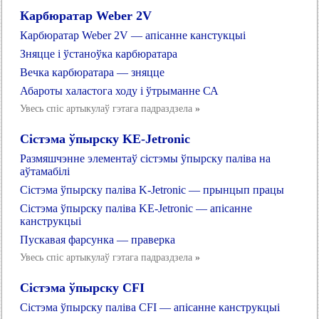
Карбюратар Weber 2V
Карбюратар Weber 2V — апісанне канстукцыі
Зняцце і ўстаноўка карбюратара
Вечка карбюратара — зняцце
Абароты халастога ходу і ўтрыманне СА
Увесь спіс артыкулаў гэтага падраздзела
»
Сістэма ўпырску KЕ-Jetronic
Размяшчэнне элементаў сістэмы ўпырску паліва на
аўтамабілі
Сістэма ўпырску паліва K-Jetronic — прынцып працы
Сістэма ўпырску паліва KЕ-Jetronic — апісанне
канструкцыі
Пускавая фарсунка — праверка
Увесь спіс артыкулаў гэтага падраздзела
»
Сістэма ўпырску CFI
Сістэма ўпырску паліва CFI — апісанне канструкцыі