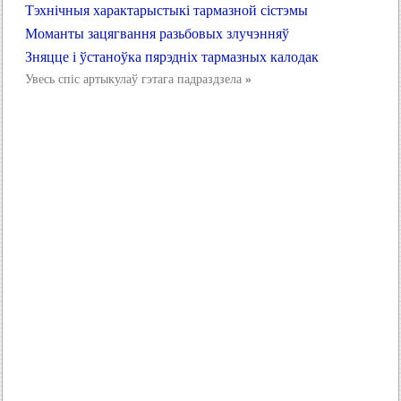
Тэхнічныя характарыстыкі тармазной сістэмы
Моманты зацягвання разьбовых злучэнняў
Зняцце і ўстаноўка пярэдніх тармазных калодак
Увесь спіс артыкулаў гэтага падраздзела
»