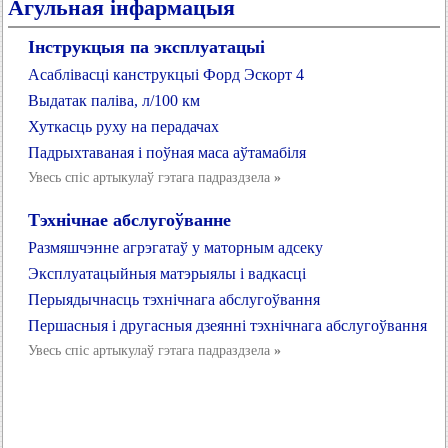
Агульная інфармацыя
Інструкцыя па эксплуатацыі
Асаблівасці канструкцыі Форд Эскорт 4
Выдатак паліва, л/100 км
Хуткасць руху на перадачах
Падрыхтаваная і поўная маса аўтамабіля
Увесь спіс артыкулаў гэтага падраздзела
»
Тэхнічнае абслугоўванне
Размяшчэнне агрэгатаў у маторным адсеку
Эксплуатацыйныя матэрыялы і вадкасці
Перыядычнасць тэхнічнага абслугоўвання
Першасныя і другасныя дзеянні тэхнічнага абслугоўвання
Увесь спіс артыкулаў гэтага падраздзела
»