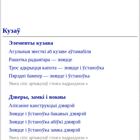
Кузаў
Элементы кузава
Агульныя звесткі аб кузаве аўтамабіля
Рашотка радыятара — зняцце
Трос адкрыцця капота — зняцце і ўстаноўка
Пярэдні бампер — зняцце і ўстаноўка
Увесь спіс артыкулаў гэтага падраздзела
»
Дзверы, замкі і вокны
Апісанне канструкцыі дзвярэй
Зняцце і ўстаноўка бакавых дзвярэй
Зняцце і ўстаноўка абіўкі дзвярэй
Зняцце і ўстаноўка замка дзвярэй
Увесь спіс артыкулаў гэтага падраздзела
»