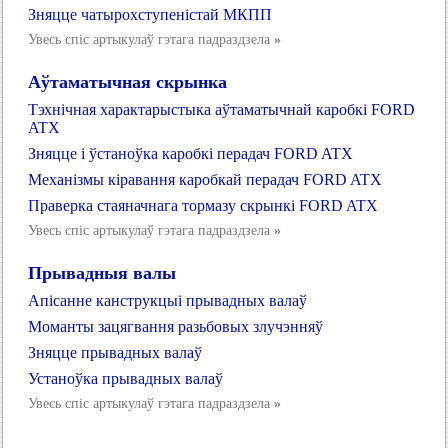
Зняцце чатырохступеністай МКПП
Увесь спіс артыкулаў гэтага падраздзела
»
Аўтаматычная скрынка
Тэхнічная характарыстыка аўтаматычнай каробкі FORD
ATX
Зняцце і ўстаноўка каробкі перадач FORD ATX
Механізмы кіравання каробкай перадач FORD ATX
Праверка стаяначнага тормазу скрынкі FORD ATX
Увесь спіс артыкулаў гэтага падраздзела
»
Прывадныя валы
Апісанне канструкцыі прывадных валаў
Моманты зацягвання разьбовых злучэнняў
Зняцце прывадных валаў
Устаноўка прывадных валаў
Увесь спіс артыкулаў гэтага падраздзела
»