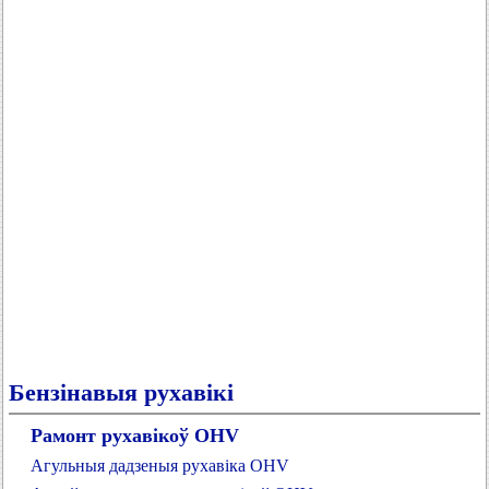
Бензінавыя рухавікі
Рамонт рухавікоў OHV
Агульныя дадзеныя рухавіка OHV