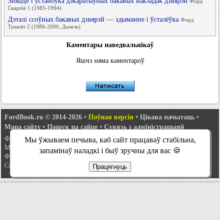
Зняцце і ўстаноўка дэкаратыўных бакавых накладак дзвярэй
Форд
Скарпіё 1 (1985-1994)
Дэталі ссоўных бакавых дзвярэй — здыманне і ўсталёўка
Форд
Транзіт 2 (1986-2000, Дызель)
Каментары наведвальнікаў
Яшчэ няма каментароў
FordBook.ru © 2014-2026
•
Поўная версія
•
Цікава пачытаць
•
Мапа сайту
•
Пошук па сайце
•
Сувязь з адміністрацыяй
Фокус 1
•
Фокус Турнір 1
•
Фокус 2
•
Мандэа 1
•
Мандэа 1 і 2
•
Мы ўжываем печыва, каб сайт працаваў стабільна,
Мандэа 2
•
Мандэа 3
•
Мандэа 4
•
Эскорт 3
•
Эскорт 4
•
Эскорт 5
•
запамінаў наладкі і быў зручны для вас 🍪
Фіеста 2
•
Фіеста 4
•
Таўрус 1 і 2
•
Ф'южн
•
Скарпіё 1
•
Скарпіё 2
•
Сіера
•
Транзіт 2
Працягнуць