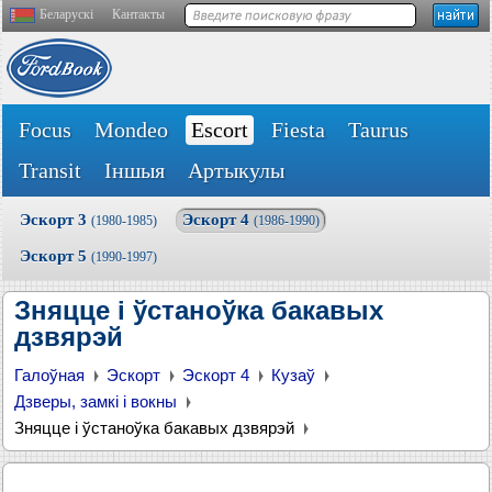
Беларускі
Кантакты
Focus
Mondeo
Escort
Fiesta
Taurus
Transit
Іншыя
Артыкулы
Эскорт 3
Эскорт 4
(1980-1985)
(1986-1990)
Эскорт 5
(1990-1997)
Зняцце і ўстаноўка бакавых
дзвярэй
Галоўная
Эскорт
Эскорт 4
Кузаў
Дзверы, замкі і вокны
Зняцце і ўстаноўка бакавых дзвярэй