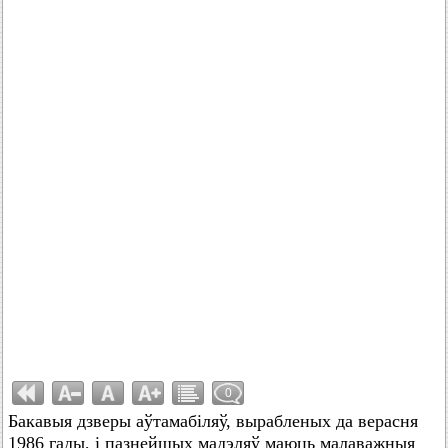
0
Бакавыя дзверы аўтамабіляў, вырабленых да верасня
1986 гады, і пазнейшых мадэляў маюць малаважныя