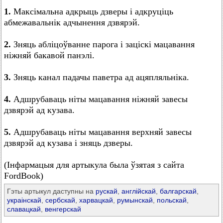
1.
Максімальна адкрыць дзверы і адкруціць
абмежавальнік адчынення дзвярэй.
2.
Зняць абліцоўванне парога і заціскі мацавання
ніжняй бакавой панэлі.
3.
Зняць канал падачы паветра ад ацяпляльніка.
4.
Адшрубаваць ніты мацавання ніжняй завесы
дзвярэй ад кузава.
5.
Адшрубаваць ніты мацавання верхняй завесы
дзвярэй ад кузава і зняць дзверы.
(Інфармацыя для артыкула была ўзятая з сайта
FordBook)
Гэты артыкул даступны на
рускай
,
англійскай
,
балгарскай
,
украінскай
,
сербскай
,
харвацкай
,
румынскай
,
польскай
,
славацкай
,
венгерскай