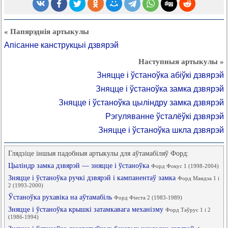
« Папярэднія артыкулы
Апісанне канструкцыі дзвярэй
Наступныя артыкулы »
Зняцце і ўстаноўка абіўкі дзвярэй
Зняцце і ўстаноўка замка дзвярэй
Зняцце і ўстаноўка цыліндру замка дзвярэй
Рэгуляванне ўсталёўкі дзвярэй
Зняцце і ўстаноўка шкла дзвярэй
Глядзіце іншыя падобныя артыкулы для аўтамабіляў Форд:
Цыліндр замка дзвярэй — зняцце і ўстаноўка
Форд Фокус 1 (1998-2004)
Зняцце і ўстаноўка ручкі дзвярэй і кампанентаў замка
Форд Мандэа 1 і
2 (1993-2000)
Ўстаноўка рухавіка на аўтамабіль
Форд Фіеста 2 (1983-1989)
Зняцце і ўстаноўка крышкі затамкавага механізму
Форд Таўрус 1 і 2
(1986-1994)