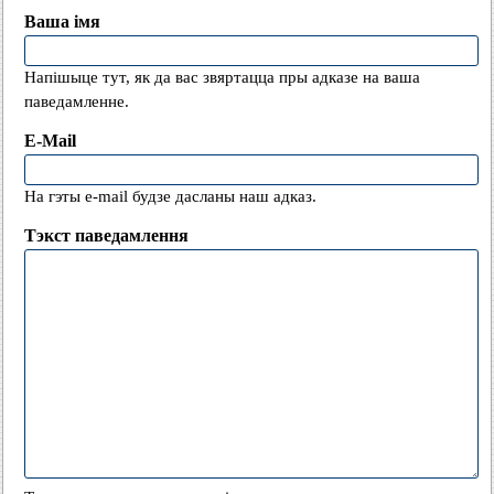
Ваша імя
Напішыце тут, як да вас звяртацца пры адказе на ваша
паведамленне.
E-Mail
На гэты e-mail будзе дасланы наш адказ.
Тэкст паведамлення