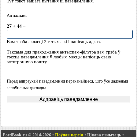
Тут тэкст вашага пытання ці паведамлення.
Антыспам:
27 + 44 =
Вам трэба скласці 2 гэтых лікі і напісаць адказ.
Таксама для праходжання антыспам-фільтра вам трэба ў
тэксце паведамлення ў любым месцы напісаць сваю
электронную пошту.
Перад адпраўкай паведамлення пераканайцеся, што ўсе дадзеныя
запоўненыя дакладна.
FordBook.ru © 2014-2026
•
Поўная версія
•
Цікава пачытаць
•