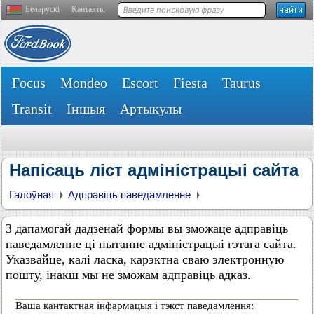
Беларускі
Кантакты
Focus
Mondeo
Escort
Fiesta
Taurus
Transit
Іншыя
Артыкулы
Напісаць ліст адміністрацыі сайта
Галоўная
Адправіць паведамленне
З дапамогай дадзенай формы вы зможаце адправіць
паведамленне ці пытанне адміністрацыі гэтага сайта.
Указвайце, калі ласка, карэктна сваю электронную
пошту, інакш мы не зможам адправіць адказ.
Ваша кантактная інфармацыя і тэкст паведамлення: