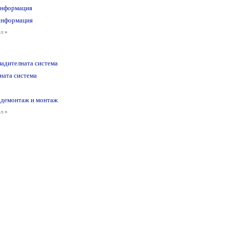
информация
информация
ел
»
ладителната система
ната система
 демонтаж и монтаж
ел
»