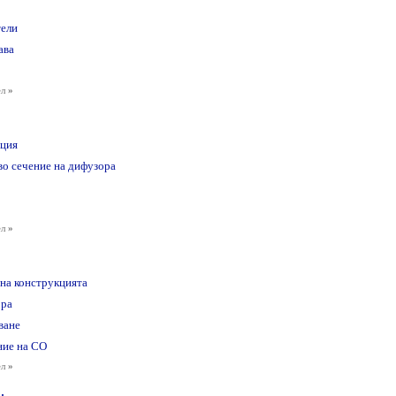
тели
ава
ел
»
ция
о сечение на дифузора
ел
»
на конструкцията
ора
ване
ние на CO
ел
»