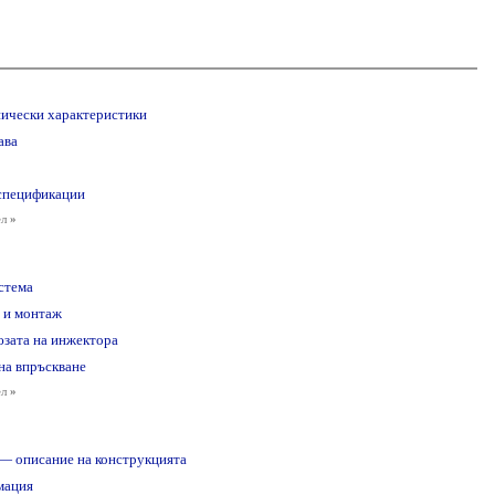
хнически характеристики
ава
спецификации
ел
»
стема
 и монтаж
юзата на инжектора
на впръскване
ел
»
 — описание на конструкцията
мация