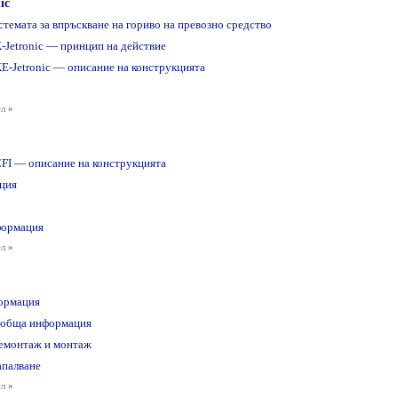
ic
стемата за впръскване на гориво на превозно средство
K-Jetronic — принцип на действие
KE-Jetronic — описание на конструкцията
ел
»
CFI — описание на конструкцията
ция
формация
ел
»
ормация
— обща информация
демонтаж и монтаж
апалване
ел
»