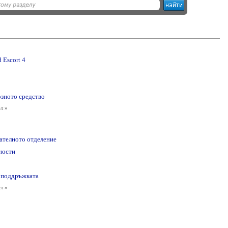
 Escort 4
озното средство
ел
»
гателното отделение
ности
 поддръжката
ел
»