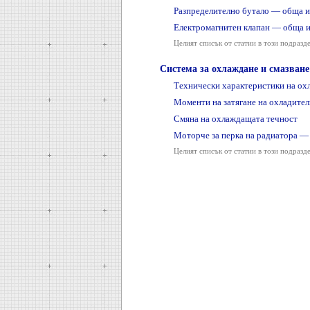
Разпределително бутало — обща 
Електромагнитен клапан — обща 
Целият списък от статии в този подразд
Система за охлаждане и смазване
Технически характеристики на ох
Моменти на затягане на охладител
Смяна на охлаждащата течност
Моторче за перка на радиатора —
Целият списък от статии в този подразд