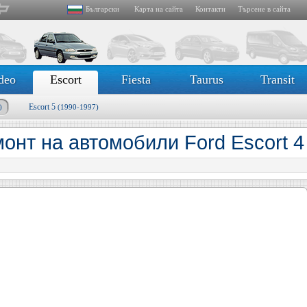
Български
Карта на сайта
Контакти
Търсене в сайта
deo
Escort
Fiesta
Taurus
Transit
Escort 5
)
(1990-1997)
онт на автомобили Ford Escort 4