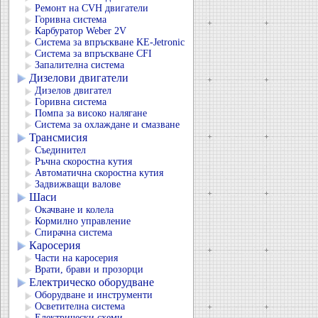
Ремонт на CVH двигатели
Горивна система
Карбуратор Weber 2V
Система за впръскване KE-Jetronic
Система за впръскване CFI
Запалителна система
Дизелови двигатели
Дизелов двигател
Горивна система
Помпа за високо налягане
Система за охлаждане и смазване
Трансмисия
Съединител
Ръчна скоростна кутия
Автоматична скоростна кутия
Задвижващи валове
Шаси
Окачване и колела
Кормилно управление
Спирачна система
Каросерия
Части на каросерия
Врати, брави и прозорци
Електрическо оборудване
Оборудване и инструменти
Осветителна система
Електрически схеми