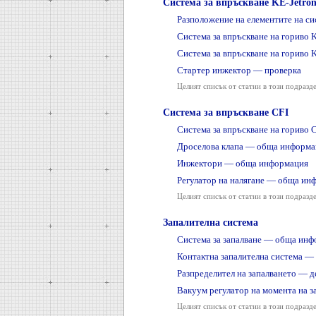
Система за впръскване KE-Jetron
Разположение на елементите на си
Система за впръскване на гориво 
Система за впръскване на гориво 
Стартер инжектор — проверка
Целият списък от статии в този подразд
Система за впръскване CFI
Система за впръскване на гориво 
Дроселова клапа — обща информа
Инжектори — обща информация
Регулатор на налягане — обща ин
Целият списък от статии в този подразд
Запалителна система
Система за запалване — обща инф
Контактна запалителна система 
Разпределител на запалването — 
Вакуум регулатор на момента на з
Целият списък от статии в този подразд