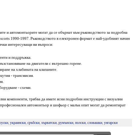
ите и автомонтьорите могат да се обърнат към ръководството за подробна
scorts 1990-1997. Ръководството в електронен формат е най-удобният начин
ички интересуващи ви въпроси:
енти и поддръжка.
възстановяване на двигатели с вътрешно горене.
лиране на хлабината на клапаните.
кутия - трансмисия.
я.
борудване - схеми.
лни компоненти, трябва да имате ясни подробни инструкции с визуални
 професионален автомонтьор и шофьор с малък опит могат да ремонтират
руски
,
украински
,
сръбски
,
хърватски
,
румънски
,
полски
,
словашки
,
унгарски