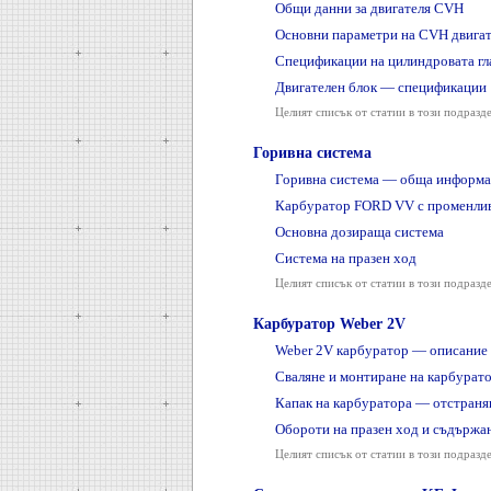
Общи данни за двигателя CVH
Основни параметри на CVH двига
Спецификации на цилиндровата гл
Двигателен блок — спецификации
Целият списък от статии в този подразд
Горивна система
Горивна система — обща информа
Карбуратор FORD VV с променлив
Основна дозираща система
Система на празен ход
Целият списък от статии в този подразд
Карбуратор Weber 2V
Weber 2V карбуратор — описание 
Сваляне и монтиране на карбурат
Капак на карбуратора — отстраня
Обороти на празен ход и съдържа
Целият списък от статии в този подразд