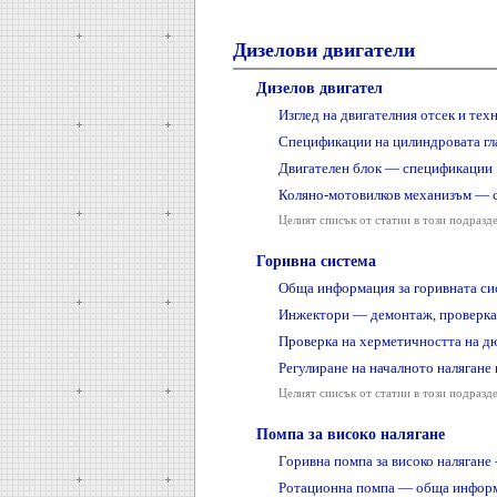
Дизелови двигатели
Дизелов двигател
Изглед на двигателния отсек и те
Спецификации на цилиндровата гл
Двигателен блок — спецификации
Коляно-мотовилков механизъм — 
Целият списък от статии в този подразд
Горивна система
Обща информация за горивната си
Инжектори — демонтаж, проверка
Проверка на херметичността на д
Регулиране на началното налягане 
Целият списък от статии в този подразд
Помпа за високо налягане
Горивна помпа за високо налягане
Ротационна помпа — обща инфор