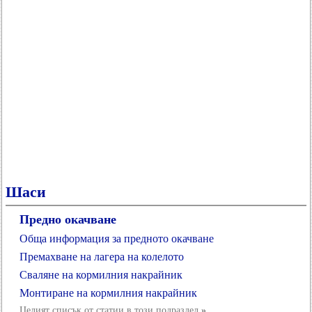
Шаси
Предно окачване
Обща информация за предното окачване
Премахване на лагера на колелото
Сваляне на кормилния накрайник
Монтиране на кормилния накрайник
Целият списък от статии в този подраздел
»