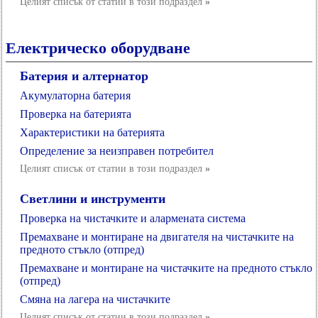
Целият списък от статии в този подраздел
»
Електрическо оборудване
Батерия и алтернатор
Акумулаторна батерия
Проверка на батерията
Характеристики на батерията
Определение за неизправен потребител
Целият списък от статии в този подраздел
»
Светлини и инструменти
Проверка на чистачките и алармената система
Премахване и монтиране на двигателя на чистачките на
предното стъкло (отпред)
Премахване и монтиране на чистачките на предното стъкло
(отпред)
Смяна на лагера на чистачките
Целият списък от статии в този подраздел
»