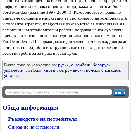
средства. Страниците на електронното ръководство предоставят
информация за експлоатацията и поддръжката на автомобили
Ford Mondeo (издание 1997-2000 г.). Ръководството правилно
определя основните изисквания за състоянието на компонентите
и силовите агрегати, предоставя ръководство за извършване на
ремонтни и възстановителни работи, подмяна на консумативи,
препоръки за извършване на периодична проверка на машина
Ford Mondeo 2. Информацията е допълнена с чертежи, диаграми
и чертежи с подробни инструкции, които ще бъдат полезни на
всеки потребител за практически цели.
Вижте това ръководство за:
руски
,
английски
,
беларуски
,
украински
,
сръбски
,
хърватски
,
румънски
,
полски
,
словашки
,
унгарски
Обща информация
Ръководство на потребителя
Описание на автомобили