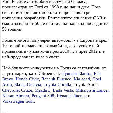
Ford Focus е автомобил в сегмента C-класа,
произвеждан от Ford от 1998 г. до наши дни. През
своята история автомобилът е претърпял три
поколения разработки. Британското списание CAR я
смята за една от 50-те най-велики коли за последните
50 години.
Focus е много популярен автомобил - в Европа е сред
10-те най-продавани автомобили, а в Русия е най-
продаваната чужда кола през 2010 г., а през 2012 г. е
най-продаваната кола в света.
Най-близките конкуренти на Focus са автомобили от
други марки, като Citroen C4,
Hyundai Elantra
,
Fiat
Bravo
,
Honda Civic
,
Renault Fluence
,
Kia ceed
,
Opel
Astra
,
Skoda Octavia
,
Toyota Corolla
, Toyota Auris,
Chevrolet Cruze
,
Mazda 3
,
Lada Vesta
,
Mitsubishi Lancer
,
Nissan Almera
,
Peugeot 308
,
Renault Fluence
и
Volkswagen Golf
.