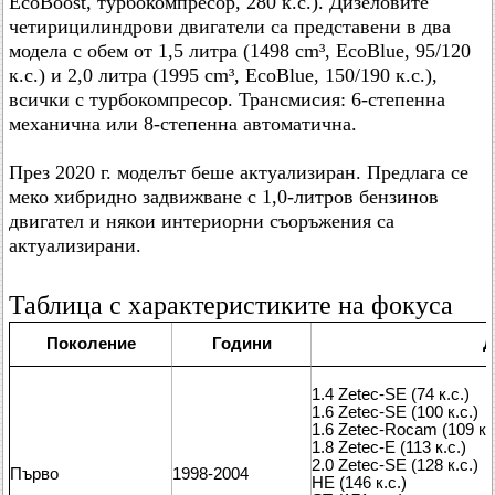
EcoBoost, турбокомпресор, 280 к.с.). Дизеловите
четирицилиндрови двигатели са представени в два
модела с обем от 1,5 литра (1498 cm³, EcoBlue, 95/120
к.с.) и 2,0 литра (1995 cm³, EcoBlue, 150/190 к.с.),
всички с турбокомпресор. Трансмисия: 6-степенна
механична или 8-степенна автоматична.
През 2020 г. моделът беше актуализиран. Предлага се
меко хибридно задвижване с 1,0-литров бензинов
двигател и някои интериорни съоръжения са
актуализирани.
Таблица с характеристиките на фокуса
Поколение
Години
Д
1.4 Zetec-SE (74 к.с.)
1.6 Zetec-SE (100 к.с.)
1.6 Zetec-Rocam (109 к.с
1.8 Zetec-E (113 к.с.)
2.0 Zetec-SE (128 к.с.)
Първо
1998-2004
HE (146 к.с.)