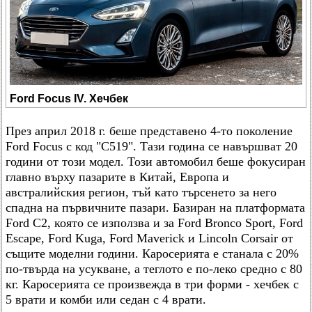
Ford Focus IV. Хечбек
През април 2018 г. беше представено 4-то поколение
Ford Focus с код "C519". Тази година се навършват 20
години от този модел. Този автомобил беше фокусиран
главно върху пазарите в Китай, Европа и
австралийския регион, тъй като търсенето за него
спадна на първичните пазари. Базиран на платформата
Ford C2, която се използва и за Ford Bronco Sport, Ford
Escape, Ford Kuga, Ford Maverick и Lincoln Corsair от
същите моделни години. Каросерията е станала с 20%
по-твърда на усукване, а теглото е по-леко средно с 80
кг. Каросерията се произвежда в три форми - хечбек с
5 врати и комби или седан с 4 врати.