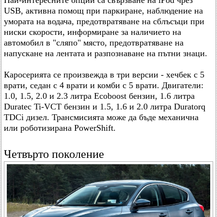
Най-интересните опции са свързване на iPod чрез
USB, активна помощ при паркиране, наблюдение на
умората на водача, предотвратяване на сблъсъци при
ниски скорости, информиране за наличието на
автомобил в "сляпо" място, предотвратяване на
напускане на лентата и разпознаване на пътни знаци.
Каросерията се произвежда в три версии - хечбек с 5
врати, седан с 4 врати и комби с 5 врати. Двигатели:
1.0, 1.5, 2.0 и 2.3 литра Ecoboost бензин, 1.6 литра
Duratec Ti-VCT бензин и 1.5, 1.6 и 2.0 литра Duratorq
TDCi дизел. Трансмисията може да бъде механична
или роботизирана PowerShift.
Четвърто поколение