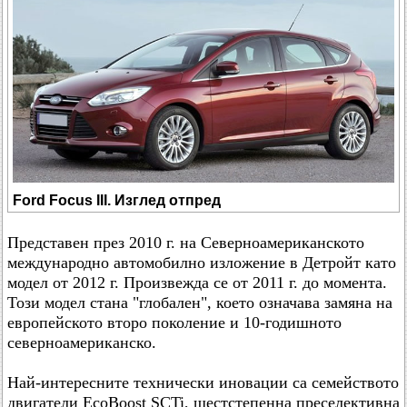
Ford Focus III. Изглед отпред
Представен през 2010 г. на Северноамериканското
международно автомобилно изложение в Детройт като
модел от 2012 г. Произвежда се от 2011 г. до момента.
Този модел стана "глобален", което означава замяна на
европейското второ поколение и 10-годишното
северноамериканско.
Най-интересните технически иновации са семейството
двигатели EcoBoost SCTi, шестстепенна преселективна