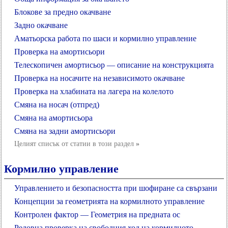
Блокове за предно окачване
Задно окачване
Аматьорска работа по шаси и кормилно управление
Проверка на амортисьори
Телескопичен амортисьор — описание на конструкцията
Проверка на носачите на независимото окачване
Проверка на хлабината на лагера на колелото
Смяна на носач (отпред)
Смяна на амортисьора
Смяна на задни амортисьори
Целият списък от статии в този раздел
»
Кормилно управление
Управлението и безопасността при шофиране са свързани
Концепции за геометрията на кормилното управление
Контролен фактор — Геометрия на предната ос
Редовна проверка на свободния ход на кормилното