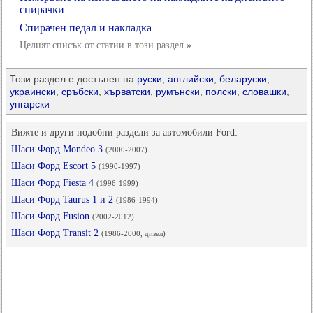
спирачки
Спирачен педал и накладка
Целият списък от статии в този раздел
»
Този раздел е достъпен на
руски
,
английски
,
беларуски
,
украински
,
сръбски
,
хърватски
,
румънски
,
полски
,
словашки
,
унгарски
Вижте и други подобни раздели за автомобили Ford:
Шаси Форд Mondeo 3
(2000-2007)
Шаси Форд Escort 5
(1990-1997)
Шаси Форд Fiesta 4
(1996-1999)
Шаси Форд Taurus 1 и 2
(1986-1994)
Шаси Форд Fusion
(2002-2012)
Шаси Форд Transit 2
(1986-2000, дизел)