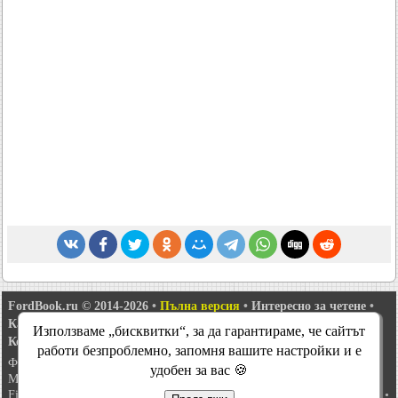
FordBook.ru © 2014-2026
•
Пълна версия
•
Интересно за четене
•
Карта на сайта
•
Търсене в сайта
•
Използваме „бисквитки“, за да гарантираме, че сайтът
Комуникация с администрацията
работи безпроблемно, запомня вашите настройки и е
Фокус 1
•
Фокус Турнир 1
•
Фокус 2
•
Mondeo 1
•
Mondeo 1 и 2
•
удобен за вас 🍪
Mondeo 2
•
Mondeo 3
•
Mondeo 4
•
Escort 3
•
Escort 4
•
Escort 5
•
Fiesta 2
•
Fiesta 4
•
Taurus 1 и 2
•
Fusion
•
Scorpio 1
•
Scorpio 2
•
Sierra
•