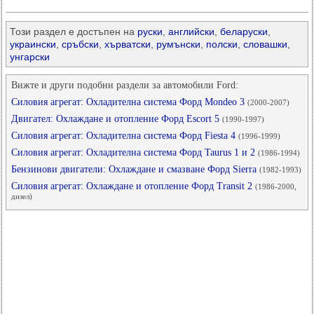
Този раздел е достъпен на
руски
,
английски
,
беларуски
,
украински
,
сръбски
,
хърватски
,
румънски
,
полски
,
словашки
,
унгарски
Вижте и други подобни раздели за автомобили Ford:
Силовия агрегат: Охладителна система Форд Mondeo 3
(2000-2007)
Двигател: Охлаждане и отопление Форд Escort 5
(1990-1997)
Силовия агрегат: Охладителна система Форд Fiesta 4
(1996-1999)
Силовия агрегат: Охладителна система Форд Taurus 1 и 2
(1986-1994)
Бензинови двигатели: Охлаждане и смазване Форд Sierra
(1982-1993)
Силовия агрегат: Охлаждане и отопление Форд Transit 2
(1986-2000,
дизел)