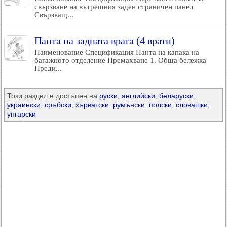
свързване на вътрешния заден страничен панел
Свързващ...
Панта на задната врата (4 врати)
Наименование Спецификация Панта на капака на
багажното отделение Премахване 1. Обща бележка
Преди...
Този раздел е достъпен на
руски
,
английски
,
беларуски
,
украински
,
сръбски
,
хърватски
,
румънски
,
полски
,
словашки
,
унгарски