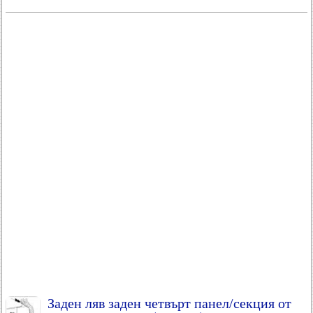
Заден ляв заден четвърт панел/секция от